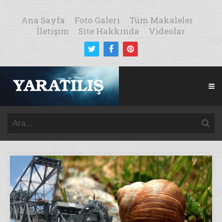
Ana Sayfa
Foto Galeri
Tüm Makaleler
İletişim
Site Hakkında
Videolar