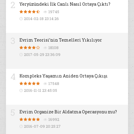
2
Yeryüzündeki İlk Canlı Nasıl Ortaya Çıktı?
19745
2014-02-18 23:14:26
3
Evrim Teorisi’nin Temelleri Yıkılıyor
18108
2017-05-29 23:36:09
4
Kompleks Yaşamın Aniden Ortaya Çıkışı
17548
2016-11-11 23:45:05
5
Evrim Organize Bir Aldatma Operasyonu mu?
16992
2016-07-09 20:25:27