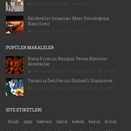
Canlıların Yaratılışı
4806
Kelebekler İnsanları Mars Yolculuğuna
Hazırlıyor
Canlıların Yaratılışı
5835
POPÜLER MAKALELER
Kana Kırmızı Rengini Veren Hücreler:
Alyuvarlar
İnsanın Yaratılışı
,
Tüm Makaleler
213088
Yaratılış Delillerini Dikkatli Düşünmek
Evrenin Yaratılışı
,
Tüm Makaleler
60692
SİTE ETİKETLERİ
Allah
ağaç
bakteri
balık
bebek
beyin
bilim