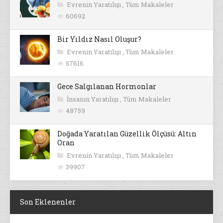
Evrenin Yaratılışı
,
Tüm Makaleler
60692
Bir Yıldız Nasıl Oluşur?
Evrenin Yaratılışı
,
Tüm Makaleler
57616
Gece Salgılanan Hormonlar
İnsanın Yaratılışı
,
Tüm Makaleler
48759
Doğada Yaratılan Güzellik Ölçüsü: Altın
Oran
Evrenin Yaratılışı
,
Tüm Makaleler
39907
Son Eklenenler