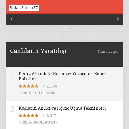
Vakıa Suresi 57
Nahl Suresi 17


Canlıların Yaratılışı
Tümünü gör
1
Deniz Altındaki Kusursuz Yüzücüler: Köpek
Balıkları
25369
2015-10-11 01:30:58
2
Kuşların Akılcı ve İlginç Uçma Teknikleri
24117
2016-08-01 19:05:47