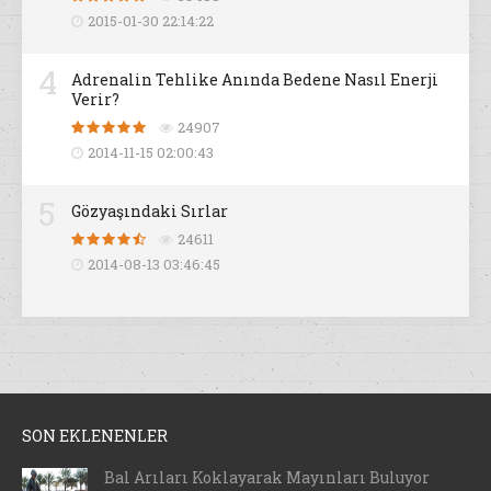
2015-01-30 22:14:22
4
Adrenalin Tehlike Anında Bedene Nasıl Enerji
Verir?
24907
2014-11-15 02:00:43
5
Gözyaşındaki Sırlar
24611
2014-08-13 03:46:45
SON EKLENENLER
Bal Arıları Koklayarak Mayınları Buluyor