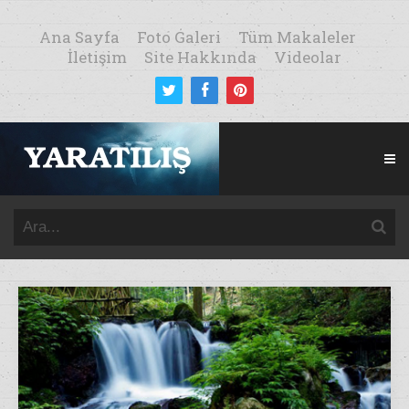
Ana Sayfa
Foto Galeri
Tüm Makaleler
İletişim
Site Hakkında
Videolar