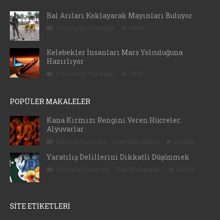
Bal Arıları Koklayarak Mayınları Buluyor
Canlıların Yaratılışı
4806
Kelebekler İnsanları Mars Yolculuğuna
Hazırlıyor
Canlıların Yaratılışı
5835
POPÜLER MAKALELER
Kana Kırmızı Rengini Veren Hücreler:
Alyuvarlar
İnsanın Yaratılışı
,
Tüm Makaleler
213088
Yaratılış Delillerini Dikkatli Düşünmek
Evrenin Yaratılışı
,
Tüm Makaleler
60622
SİTE ETİKETLERİ