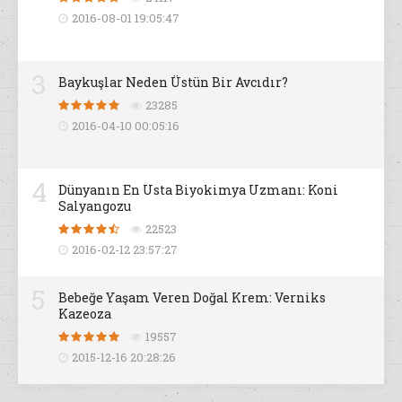
2016-08-01 19:05:47
3
Baykuşlar Neden Üstün Bir Avcıdır?
23285
2016-04-10 00:05:16
4
Dünyanın En Usta Biyokimya Uzmanı: Koni
Salyangozu
22523
2016-02-12 23:57:27
5
Bebeğe Yaşam Veren Doğal Krem: Verniks
Kazeoza
19557
2015-12-16 20:28:26