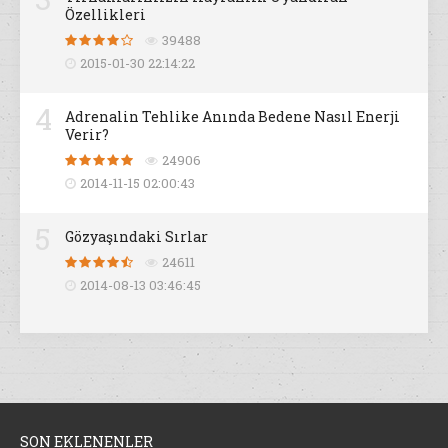
Özellikleri
39488
2015-01-30 22:14:22
4
Adrenalin Tehlike Anında Bedene Nasıl Enerji
Verir?
24906
2014-11-15 02:00:43
5
Gözyaşındaki Sırlar
24611
2014-08-13 03:46:45
SON EKLENENLER