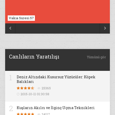
Vakıa Suresi 57
Nahl Suresi 17


Canlıların Yaratılışı
Tümünü gör
1
Deniz Altındaki Kusursuz Yüzücüler: Köpek
Balıkları
25365
2015-10-11 01:30:58
2
Kuşların Akılcı ve İlginç Uçma Teknikleri
24117