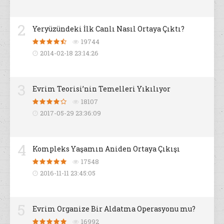
2
Yeryüzündeki İlk Canlı Nasıl Ortaya Çıktı?
19744
2014-02-18 23:14:26
3
Evrim Teorisi’nin Temelleri Yıkılıyor
18107
2017-05-29 23:36:09
4
Kompleks Yaşamın Aniden Ortaya Çıkışı
17548
2016-11-11 23:45:05
5
Evrim Organize Bir Aldatma Operasyonu mu?
16992