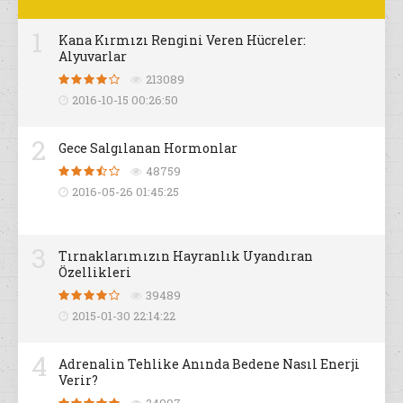
1
Kana Kırmızı Rengini Veren Hücreler:
Alyuvarlar
213089
2016-10-15 00:26:50
2
Gece Salgılanan Hormonlar
48759
2016-05-26 01:45:25
3
Tırnaklarımızın Hayranlık Uyandıran
Özellikleri
39489
2015-01-30 22:14:22
4
Adrenalin Tehlike Anında Bedene Nasıl Enerji
Verir?