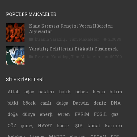
POPÜLER MAKALELER
Kana Kırmızı Rengini Veren Hücreler:
Alyuvarlar
İnsanın Yaratılışı
,
Tüm Makaleler
213089
Yaratılış Delillerini Dikkatli Düşünmek
Evrenin Yaratılışı
,
Tüm Makaleler
60700
SİTE ETİKETLERİ
Allah
ağaç
bakteri
balık
bebek
beyin
bilim
bitki
böcek
canlı
dalga
Darwin
deniz
DNA
doğa
dünya
enerji
evren
EVRİM
FOSİL
gaz
GÖZ
güneş
HAYAT
hücre
IŞIK
kanat
karınca
kelebek
kimya
MADDE
oksijen
ORGAN
SES