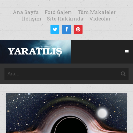
Ana Sayfa
Foto Galeri
Tüm Makaleler
İletişim
Site Hakkında
Videolar