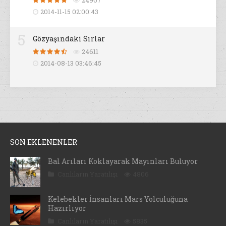
24907
2014-11-15 02:00:43
5
Gözyaşındaki Sırlar
24611
2014-08-13 03:46:45
SON EKLENENLER
Bal Arıları Koklayarak Mayınları Buluyor
Canlıların Yaratılışı
4806
Kelebekler İnsanları Mars Yolculuğuna
Hazırlıyor
Canlıların Yaratılışı
5835