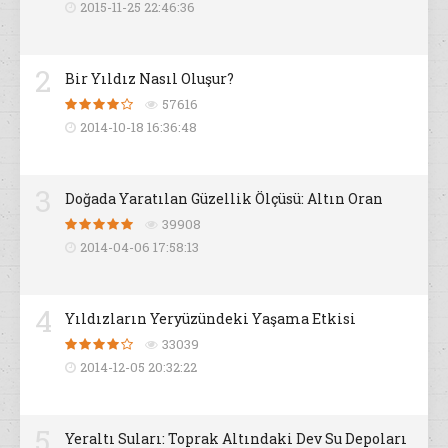
2015-11-25 22:46:36
2
Bir Yıldız Nasıl Oluşur?
57616
2014-10-18 16:36:48
3
Doğada Yaratılan Güzellik Ölçüsü: Altın Oran
39908
2014-04-06 17:58:13
4
Yıldızların Yeryüzündeki Yaşama Etkisi
33039
2014-12-05 20:32:22
5
Yeraltı Suları: Toprak Altındaki Dev Su Depoları