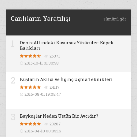
Canlıların Yaratılışı
Tümünü gör
1
Deniz Altındaki Kusursuz Yüzücüler: Köpek
Balıkları
25371
2015-10-11 01:30:58
2
Kuşların Akılcı ve İlginç Uçma Teknikleri
24117
2016-08-01 19:05:47
3
Baykuşlar Neden Üstün Bir Avcıdır?
23287
2016-04-10 00:05:16