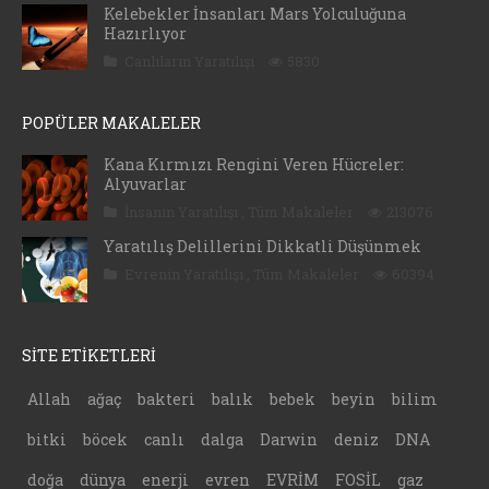
Kelebekler İnsanları Mars Yolculuğuna
Hazırlıyor
Canlıların Yaratılışı
5830
POPÜLER MAKALELER
Kana Kırmızı Rengini Veren Hücreler:
Alyuvarlar
İnsanın Yaratılışı
,
Tüm Makaleler
213076
Yaratılış Delillerini Dikkatli Düşünmek
Evrenin Yaratılışı
,
Tüm Makaleler
60394
SİTE ETİKETLERİ
Allah
ağaç
bakteri
balık
bebek
beyin
bilim
bitki
böcek
canlı
dalga
Darwin
deniz
DNA
doğa
dünya
enerji
evren
EVRİM
FOSİL
gaz