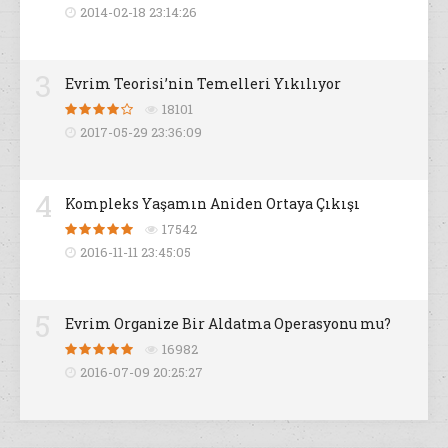
2014-02-18 23:14:26
3
Evrim Teorisi’nin Temelleri Yıkılıyor
18101
2017-05-29 23:36:09
4
Kompleks Yaşamın Aniden Ortaya Çıkışı
17542
2016-11-11 23:45:05
5
Evrim Organize Bir Aldatma Operasyonu mu?
16982
2016-07-09 20:25:27