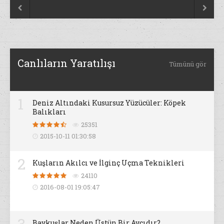


Canlıların Yaratılışı
Tümünü gör
1
Deniz Altındaki Kusursuz Yüzücüler: Köpek
Balıkları
25351
2015-10-11 01:30:58
2
Kuşların Akılcı ve İlginç Uçma Teknikleri
24110
2016-08-01 19:05:47
3
Baykuşlar Neden Üstün Bir Avcıdır?