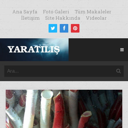
Ana Sayfa
Foto Galeri
Tüm Makaleler
İletişim
Site Hakkında
Videolar