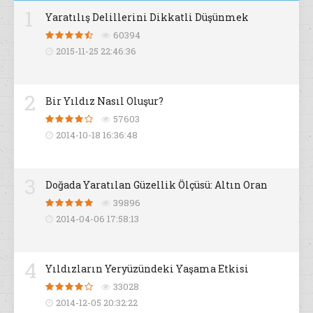
1
Yaratılış Delillerini Dikkatli Düşünmek
60394
2015-11-25 22:46:36
2
Bir Yıldız Nasıl Oluşur?
57603
2014-10-18 16:36:48
3
Doğada Yaratılan Güzellik Ölçüsü: Altın Oran
39896
2014-04-06 17:58:13
4
Yıldızların Yeryüzündeki Yaşama Etkisi
33028
2014-12-05 20:32:22