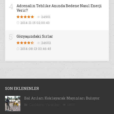
4
Adrenalin Tehlike Anında Bedene Nasıl Enerji
Verir?
24901
2014-11-15 02:00:43
5
Gözyaşındaki Sırlar
24602
2014-08-13 03:46:45
SON EKLENENLER
Bal Arıları Koklayarak Mayınları Buluyor
Canlıların Yaratılışı
4800