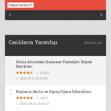
Vakıa Suresi 57
Nahl Suresi 17


Canlıların Yaratılışı
Tümünü gör
1
Deniz Altındaki Kusursuz Yüzücüler: Köpek
Balıkları
25369
2015-10-11 01:30:58
2
Kuşların Akılcı ve İlginç Uçma Teknikleri
24117
2016-08-01 19:05:47