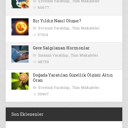
Evrenin Yaratılışı
,
Tüm Makaleler
60677
Bir Yıldız Nasıl Oluşur?
Evrenin Yaratılışı
,
Tüm Makaleler
57614
Gece Salgılanan Hormonlar
İnsanın Yaratılışı
,
Tüm Makaleler
48759
Doğada Yaratılan Güzellik Ölçüsü: Altın
Oran
Evrenin Yaratılışı
,
Tüm Makaleler
39907
Son Eklenenler