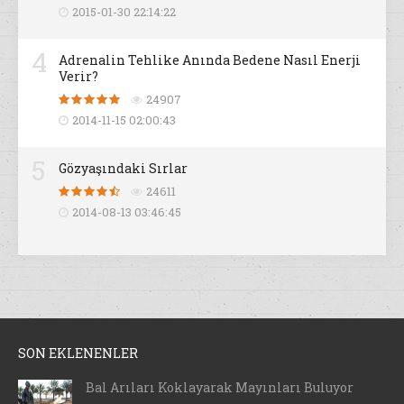
2015-01-30 22:14:22
4
Adrenalin Tehlike Anında Bedene Nasıl Enerji
Verir?
24907
2014-11-15 02:00:43
5
Gözyaşındaki Sırlar
24611
2014-08-13 03:46:45
SON EKLENENLER
Bal Arıları Koklayarak Mayınları Buluyor