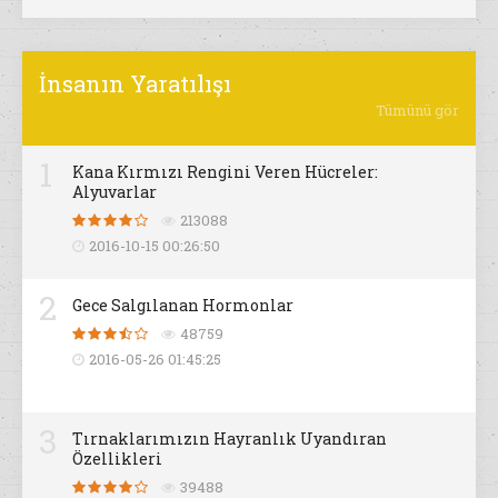
İnsanın Yaratılışı
Tümünü gör
1
Kana Kırmızı Rengini Veren Hücreler:
Alyuvarlar
213088
2016-10-15 00:26:50
2
Gece Salgılanan Hormonlar
48759
2016-05-26 01:45:25
3
Tırnaklarımızın Hayranlık Uyandıran
Özellikleri
39488