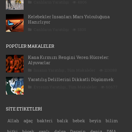
Canlıların Yaratılışı
4806
Kelebekler İnsanları Mars Yolculuğuna
Hazırlıyor
Canlıların Yaratılışı
5835
POPÜLER MAKALELER
Kana Kırmızı Rengini Veren Hücreler:
Alyuvarlar
İnsanın Yaratılışı
,
Tüm Makaleler
213088
Yaratılış Delillerini Dikkatli Düşünmek
Evrenin Yaratılışı
,
Tüm Makaleler
60677
SİTE ETİKETLERİ
Allah
ağaç
bakteri
balık
bebek
beyin
bilim
bitki
böcek
canlı
dalga
Darwin
deniz
DNA