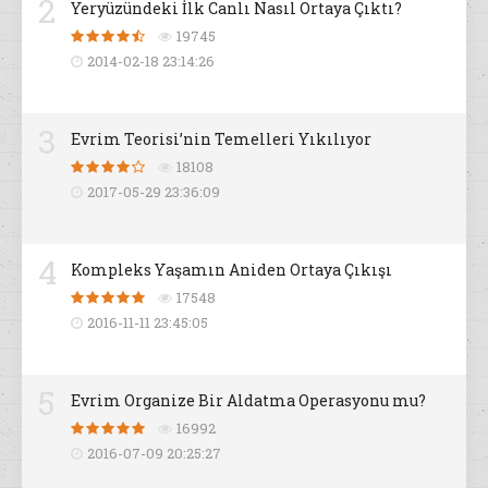
2
Yeryüzündeki İlk Canlı Nasıl Ortaya Çıktı?
19745
2014-02-18 23:14:26
3
Evrim Teorisi’nin Temelleri Yıkılıyor
18108
2017-05-29 23:36:09
4
Kompleks Yaşamın Aniden Ortaya Çıkışı
17548
2016-11-11 23:45:05
5
Evrim Organize Bir Aldatma Operasyonu mu?
16992
2016-07-09 20:25:27