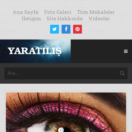
Ana Sayfa
Foto Galeri
Tüm Makaleler
İletişim
Site Hakkında
Videolar