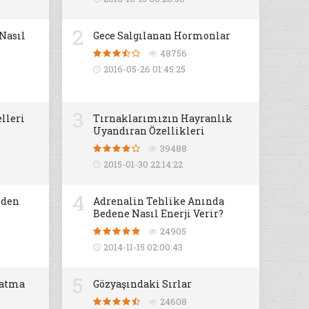
2
 Nasıl
Gece Salgılanan Hormonlar
48756
2016-05-26 01:45:25
3
lleri
Tırnaklarımızın Hayranlık
Uyandıran Özellikleri
39488
2015-01-30 22:14:22
4
iden
Adrenalin Tehlike Anında
Bedene Nasıl Enerji Verir?
24905
2014-11-15 02:00:43
5
datma
Gözyaşındaki Sırlar
24608