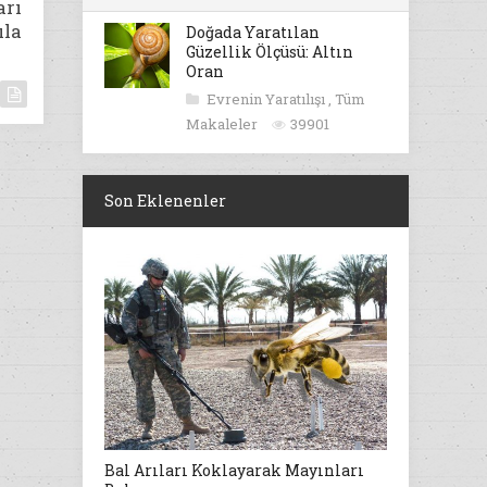
arı
ıla
Doğada Yaratılan
Güzellik Ölçüsü: Altın
Oran
Evrenin Yaratılışı
,
Tüm
Makaleler
39901
Son Eklenenler
Bal Arıları Koklayarak Mayınları