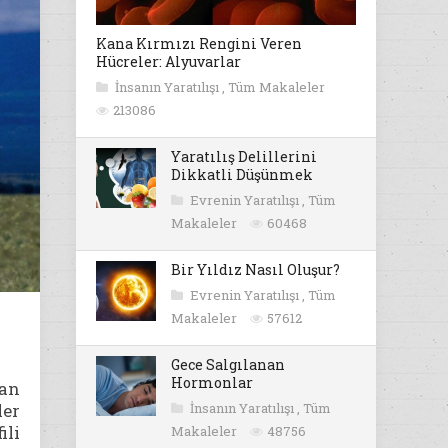
Kana Kırmızı Rengini Veren
Hücreler: Alyuvarlar
İnsanın Yaratılışı
,
Tüm Makaleler
213086
Yaratılış Delillerini
Dikkatli Düşünmek
Evrenin Yaratılışı
,
Tüm
Makaleler
60468
Bir Yıldız Nasıl Oluşur?
Evrenin Yaratılışı
,
Tüm
Makaleler
57612
Gece Salgılanan
Hormonlar
dan
ler
İnsanın Yaratılışı
,
Tüm
ili
Makaleler
48756