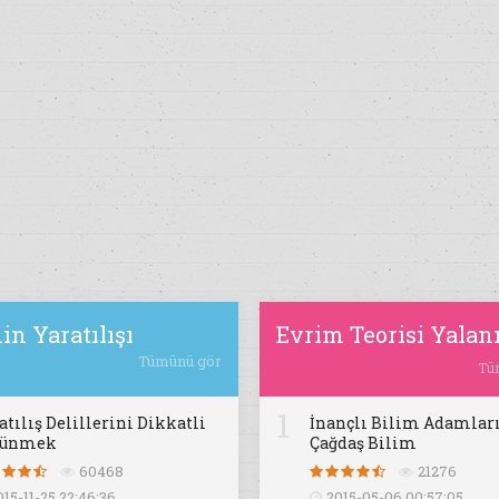
in Yaratılışı
Evrim Teorisi Yalan
Tümünü gör
Tü
1
atılış Delillerini Dikkatli
İnançlı Bilim Adamları
şünmek
Çağdaş Bilim
60468
21276
015-11-25 22:46:36
2015-05-06 00:57:05