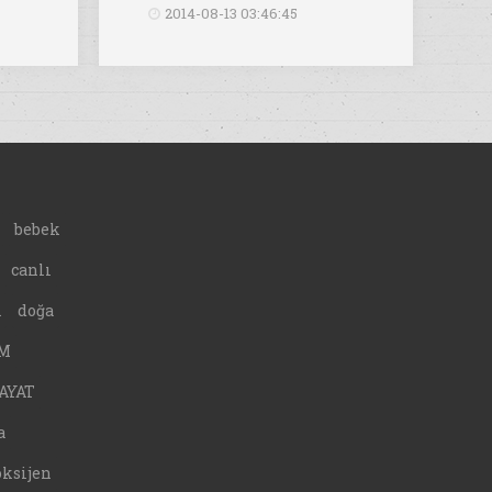
2014-08-13 03:46:45
bebek
canlı
A
doğa
M
AYAT
a
oksijen