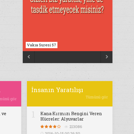
Vakıa Suresi 57
Nahl Suresi 17


ı
İnsanın Yaratılışı
Tümünü gör
münü gör
1
 ve
Kana Kırmızı Rengini Veren
Hücreler: Alyuvarlar
213086
2016-10-15 00:26:50