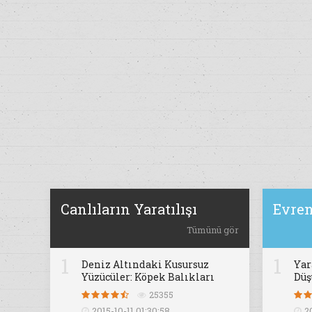
Canlıların Yaratılışı
Evren
Tümünü gör
1
1
Deniz Altındaki Kusursuz
Yar
Yüzücüler: Köpek Balıkları
Dü
25355
2015-10-11 01:30:58
2