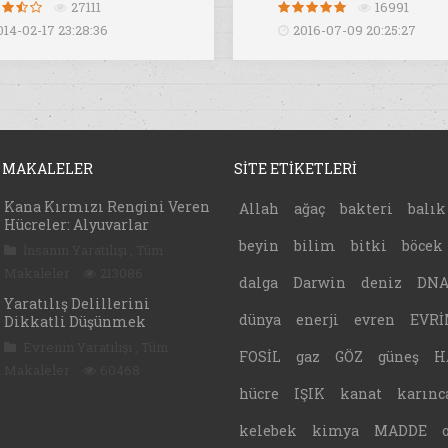
27111
16991
014-02-17 23:28:36
2016-07-09 20:25:27
 MAKALELER
SİTE ETİKETLERİ
Kana Kırmızı Rengini Veren
Allah
ağaç
bakteri
balık
Hücreler: Alyuvarlar
beyin
bilim
bitki
böcek
İnsanın Yaratılışı
,
Tüm
Makaleler
213086
dalga
Darwin
deniz
DN
Yaratılış Delillerini
dünya
enerji
evren
EVRİ
Dikkatli Düşünmek
Evrenin Yaratılışı
,
Tüm
FOSİL
gaz
GÖZ
güneş
H
Makaleler
60468
hücre
IŞIK
kanat
karınc
kelebek
kimya
MADDE