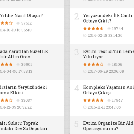
2
 Yıldız Nasıl Oluşur?
Yeryüzündeki İlk Canlı
Ortaya Çıktı?
57612
19744
014-10-18 16:36:48
2014-02-18 23:14:26
3
ada Yaratılan Güzellik
Evrim Teorisi’nin Teme
üsü: Altın Oran
Yıkılıyor
39901
18106
014-04-06 17:58:13
2017-05-29 23:36:09
4
dızların Yeryüzündeki
Kompleks Yaşamın An
ama Etkisi
Ortaya Çıkışı
33037
17547
014-12-05 20:32:22
2016-11-11 23:45:05
5
altı Suları: Toprak
Evrim Organize Bir Al
ındaki Dev Su Depoları
Operasyonu mu?