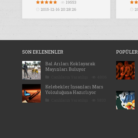
19553
2015-12-16 20:28:26
2
SON EKLENENLER
POPÜLER
Bal Arıları Koklayarak
Mayınları Buluyor
Canlıların Yaratılışı
4806
Kelebekler İnsanları Mars
Yolculuğuna Hazırlıyor
Canlıların Yaratılışı
5833