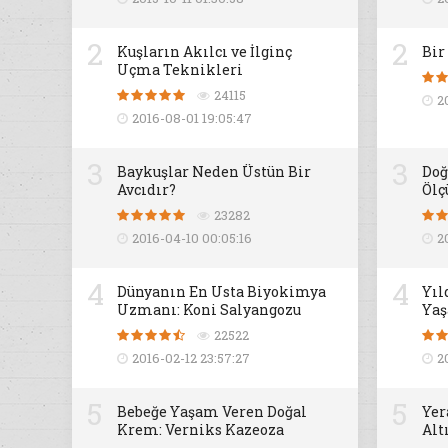
2
2
Kuşların Akılcı ve İlginç
Bir
Uçma Teknikleri
24115
2
2016-08-01 19:05:47
3
3
Baykuşlar Neden Üstün Bir
Doğ
Avcıdır?
Ölç
23282
2016-04-10 00:05:16
2
4
4
Dünyanın En Usta Biyokimya
Yıl
Uzmanı: Koni Salyangozu
Yaş
22522
2016-02-12 23:57:27
2
5
5
Bebeğe Yaşam Veren Doğal
Yer
Krem: Verniks Kazeoza
Alt