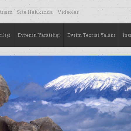
etişim
Site Hakkında
Videolar
ılışı
Evrenin Yaratılışı
Evrim Teorisi Yalanı
İns