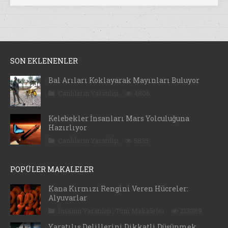
SON EKLENENLER
Bal Arıları Koklayarak Mayınları Buluyor
Canlıların Yaratılışı
4806
Kelebekler İnsanları Mars Yolculuğuna
Hazırlıyor
Canlıların Yaratılışı
5835
POPÜLER MAKALELER
Kana Kırmızı Rengini Veren Hücreler:
Alyuvarlar
İnsanın Yaratılışı
,
Tüm Makaleler
213089
Yaratılış Delillerini Dikkatli Düşünmek