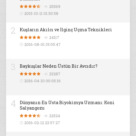
25369
2015-10-11 01:30:58
2
Kuşların Akılcı ve İlginç Uçma Teknikleri
24117
2016-08-01 19:05:47
3
Baykuşlar Neden Üstün Bir Avcıdır?
23287
2016-04-10 00:05:16
4
Dünyanın En Usta Biyokimya Uzmanı: Koni
Salyangozu
22524
2016-02-12 23:57:27