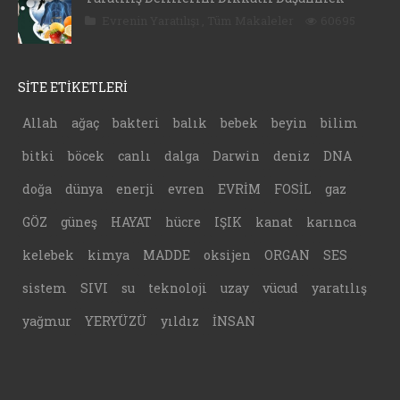
Evrenin Yaratılışı
,
Tüm Makaleler
60695
SİTE ETİKETLERİ
Allah
ağaç
bakteri
balık
bebek
beyin
bilim
bitki
böcek
canlı
dalga
Darwin
deniz
DNA
doğa
dünya
enerji
evren
EVRİM
FOSİL
gaz
GÖZ
güneş
HAYAT
hücre
IŞIK
kanat
karınca
kelebek
kimya
MADDE
oksijen
ORGAN
SES
sistem
SIVI
su
teknoloji
uzay
vücud
yaratılış
yağmur
YERYÜZÜ
yıldız
İNSAN