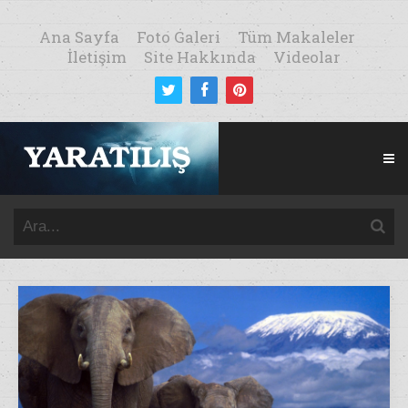
Ana Sayfa
Foto Galeri
Tüm Makaleler
İletişim
Site Hakkında
Videolar