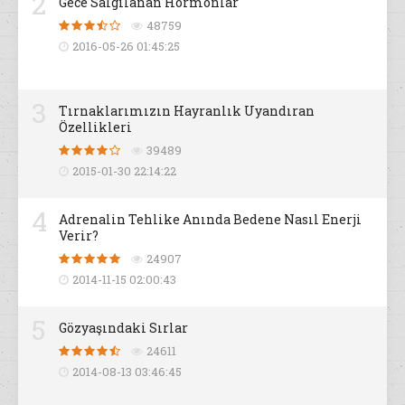
2
Gece Salgılanan Hormonlar
48759
2016-05-26 01:45:25
3
Tırnaklarımızın Hayranlık Uyandıran
Özellikleri
39489
2015-01-30 22:14:22
4
Adrenalin Tehlike Anında Bedene Nasıl Enerji
Verir?
24907
2014-11-15 02:00:43
5
Gözyaşındaki Sırlar
24611
2014-08-13 03:46:45