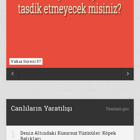
Vakıa Suresi 57
Nahl Suresi 17


Canlıların Yaratılışı
Tümünü gör
1
Deniz Altındaki Kusursuz Yüzücüler: Köpek
Balıkları