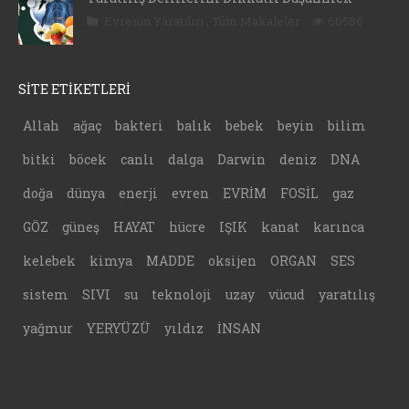
Evrenin Yaratılışı
,
Tüm Makaleler
60586
SİTE ETİKETLERİ
Allah
ağaç
bakteri
balık
bebek
beyin
bilim
bitki
böcek
canlı
dalga
Darwin
deniz
DNA
doğa
dünya
enerji
evren
EVRİM
FOSİL
gaz
GÖZ
güneş
HAYAT
hücre
IŞIK
kanat
karınca
kelebek
kimya
MADDE
oksijen
ORGAN
SES
sistem
SIVI
su
teknoloji
uzay
vücud
yaratılış
yağmur
YERYÜZÜ
yıldız
İNSAN