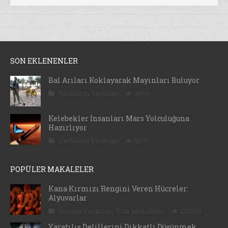
SON EKLENENLER
Bal Arıları Koklayarak Mayınları Buluyor
Canlıların Yaratılışı
4806
Kelebekler İnsanları Mars Yolculuğuna
Hazırlıyor
Canlıların Yaratılışı
5835
POPÜLER MAKALELER
Kana Kırmızı Rengini Veren Hücreler:
Alyuvarlar
İnsanın Yaratılışı
,
Tüm Makaleler
213088
Yaratılış Delillerini Dikkatli Düşünmek