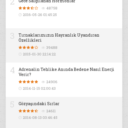
2
Gece Salgılanan Hormonlar
48758
2016-05-26 01:45:25
3
Tırnaklarımızın Hayranlık Uyandıran
Özellikleri
39488
2015-01-30 22:14:22
4
Adrenalin Tehlike Anında Bedene Nasıl Enerji
Verir?
24906
2014-11-15 02:00:43
5
Gözyaşındaki Sırlar
24611
2014-08-13 03:46:45