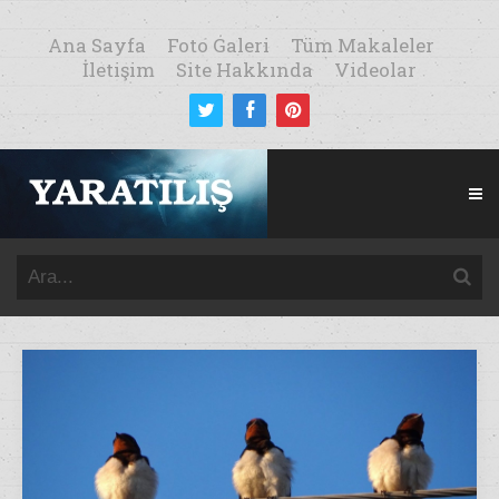
Ana Sayfa
Foto Galeri
Tüm Makaleler
İletişim
Site Hakkında
Videolar