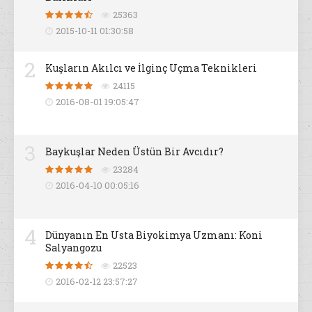
25363
2015-10-11 01:30:58
2
Kuşların Akılcı ve İlginç Uçma Teknikleri
24115
2016-08-01 19:05:47
3
Baykuşlar Neden Üstün Bir Avcıdır?
23284
2016-04-10 00:05:16
4
Dünyanın En Usta Biyokimya Uzmanı: Koni
Salyangozu
22523
2016-02-12 23:57:27