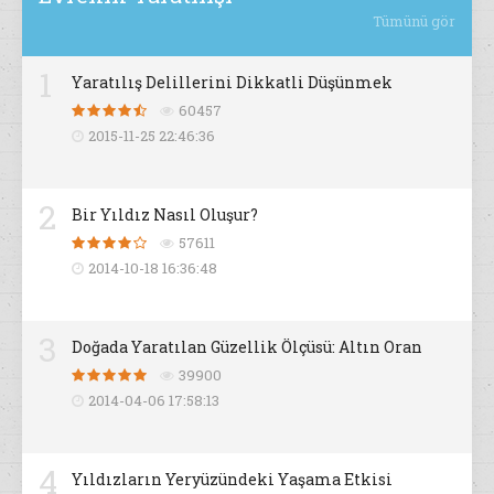
Tümünü gör
1
Yaratılış Delillerini Dikkatli Düşünmek
60457
2015-11-25 22:46:36
2
Bir Yıldız Nasıl Oluşur?
57611
2014-10-18 16:36:48
3
Doğada Yaratılan Güzellik Ölçüsü: Altın Oran
39900
2014-04-06 17:58:13
4
Yıldızların Yeryüzündeki Yaşama Etkisi