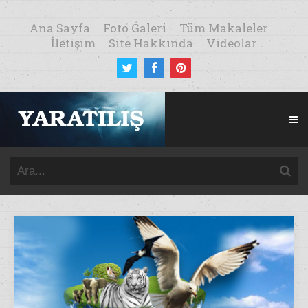
Ana Sayfa
Foto Galeri
Tüm Makaleler
İletişim
Site Hakkında
Videolar