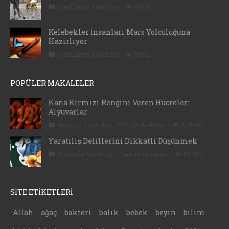
Canlıların Yaratılışı
4805
Kelebekler İnsanları Mars Yolculuğuna
Hazırlıyor
Canlıların Yaratılışı
5832
POPÜLER MAKALELER
Kana Kırmızı Rengini Veren Hücreler:
Alyuvarlar
İnsanın Yaratılışı
,
Tüm Makaleler
213086
Yaratılış Delillerini Dikkatli Düşünmek
Evrenin Yaratılışı
,
Tüm Makaleler
60457
SİTE ETİKETLERİ
Allah
ağaç
bakteri
balık
bebek
beyin
bilim