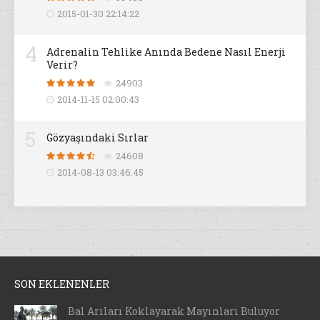
2015-01-30 22:14:22
4
Adrenalin Tehlike Anında Bedene Nasıl Enerji
Verir?
24903
2014-11-15 02:00:43
5
Gözyaşındaki Sırlar
24608
2014-08-13 03:46:45
SON EKLENENLER
Bal Arıları Koklayarak Mayınları Buluyor