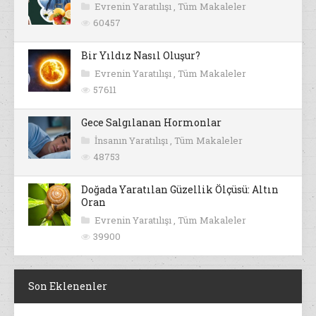
Evrenin Yaratılışı
,
Tüm Makaleler
60457
Bir Yıldız Nasıl Oluşur?
Evrenin Yaratılışı
,
Tüm Makaleler
57611
Gece Salgılanan Hormonlar
İnsanın Yaratılışı
,
Tüm Makaleler
48753
Doğada Yaratılan Güzellik Ölçüsü: Altın
Oran
Evrenin Yaratılışı
,
Tüm Makaleler
39900
Son Eklenenler