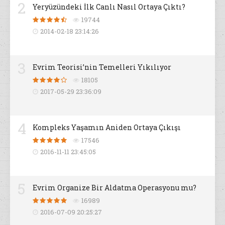
2
Yeryüzündeki İlk Canlı Nasıl Ortaya Çıktı?
19744
2014-02-18 23:14:26
3
Evrim Teorisi’nin Temelleri Yıkılıyor
18105
2017-05-29 23:36:09
4
Kompleks Yaşamın Aniden Ortaya Çıkışı
17546
2016-11-11 23:45:05
5
Evrim Organize Bir Aldatma Operasyonu mu?
16989
2016-07-09 20:25:27