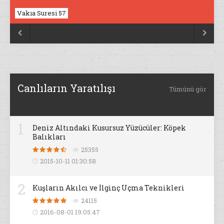
Vakıa Suresi 57
Nahl Suresi 17


Canlıların Yaratılışı
Tümünü gör
1
Deniz Altındaki Kusursuz Yüzücüler: Köpek
Balıkları
25355
2015-10-11 01:30:58
2
Kuşların Akılcı ve İlginç Uçma Teknikleri
24115
2016-08-01 19:05:47