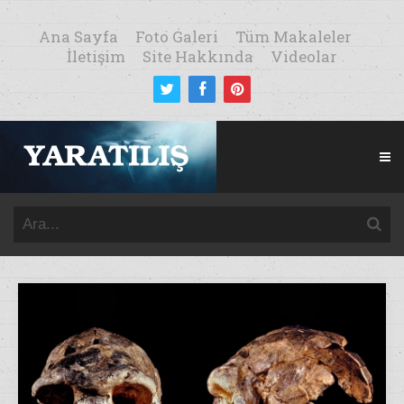
Ana Sayfa
Foto Galeri
Tüm Makaleler
İletişim
Site Hakkında
Videolar