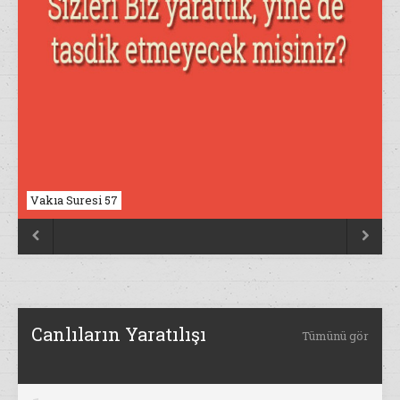
Vakıa Suresi 57
Nahl Suresi 17


Canlıların Yaratılışı
Tümünü gör