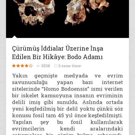
Çürümüş İddialar Üzerine İnşa
Edilen Bir Hikâye: Bodo Adamı
3538
3 sene önce
Yakın geçmişte medyada ve evrim
savunuculuğu yapan bazı internet
sitelerinde “Homo Bodoensis” ismi verilen
bir iskelet kamuoyuna insanın evriminin
delili imiş gibi sunuldu. Aslında ortada
yeni keşfedilmiş bir delil yoktu çünkü söz
konusu fosil tam 45 yıl önce keşfedilmişti.
Yapılan şey bu fosil kullanılarak
evrimcilerin kendi aralarındaki