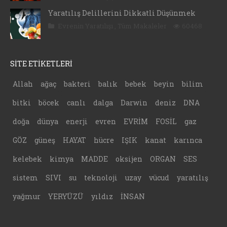
Yaratılış Delillerini Dikkatli Düşünmek
Evrenin Yaratılışı
,
Tüm Makaleler
60468
SİTE ETİKETLERİ
Allah
ağaç
bakteri
balık
bebek
beyin
bilim
bitki
böcek
canlı
dalga
Darwin
deniz
DNA
doğa
dünya
enerji
evren
EVRİM
FOSİL
gaz
GÖZ
güneş
HAYAT
hücre
IŞIK
kanat
karınca
kelebek
kimya
MADDE
oksijen
ORGAN
SES
sistem
SIVI
su
teknoloji
uzay
vücud
yaratılış
yağmur
YERYÜZÜ
yıldız
İNSAN