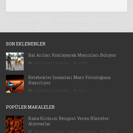
SON EKLENENLER
Bal Arıları Koklayarak Mayınları Buluyor
Canlıların Yaratılışı
4806
Kelebekler İnsanları Mars Yolculuğuna
Hazırlıyor
Canlıların Yaratılışı
5833
POPÜLER MAKALELER
Kana Kırmızı Rengini Veren Hücreler:
Alyuvarlar
İnsanın Yaratılışı
,
Tüm Makaleler
213086