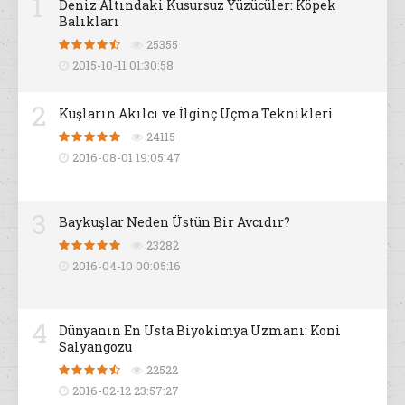
1
Deniz Altındaki Kusursuz Yüzücüler: Köpek
Balıkları
25355
2015-10-11 01:30:58
2
Kuşların Akılcı ve İlginç Uçma Teknikleri
24115
2016-08-01 19:05:47
3
Baykuşlar Neden Üstün Bir Avcıdır?
23282
2016-04-10 00:05:16
4
Dünyanın En Usta Biyokimya Uzmanı: Koni
Salyangozu
22522
2016-02-12 23:57:27