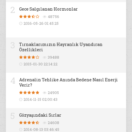
2
Gece Salgılanan Hormonlar
48756
2016-05-26 01:45:25
3
Tırnaklarımızın Hayranlık Uyandıran
Özellikleri
39488
2015-01-30 22:14:22
4
Adrenalin Tehlike Anında Bedene Nasıl Enerji
Verir?
24905
2014-11-15 02:00:43
5
Gözyaşındaki Sırlar
24608
2014-08-13 03:46:45