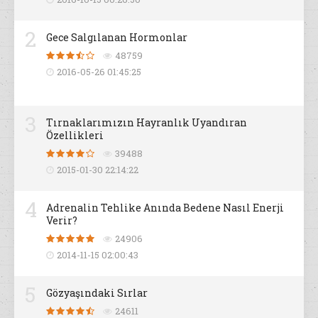
2
Gece Salgılanan Hormonlar
48759
2016-05-26 01:45:25
3
Tırnaklarımızın Hayranlık Uyandıran
Özellikleri
39488
2015-01-30 22:14:22
4
Adrenalin Tehlike Anında Bedene Nasıl Enerji
Verir?
24906
2014-11-15 02:00:43
5
Gözyaşındaki Sırlar
24611