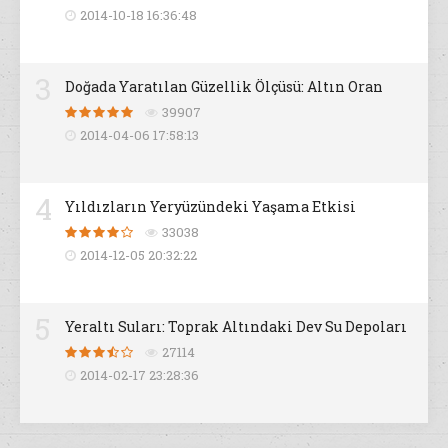
2014-10-18 16:36:48
3
Doğada Yaratılan Güzellik Ölçüsü: Altın Oran
39907
2014-04-06 17:58:13
4
Yıldızların Yeryüzündeki Yaşama Etkisi
33038
2014-12-05 20:32:22
5
Yeraltı Suları: Toprak Altındaki Dev Su Depoları
27114
2014-02-17 23:28:36