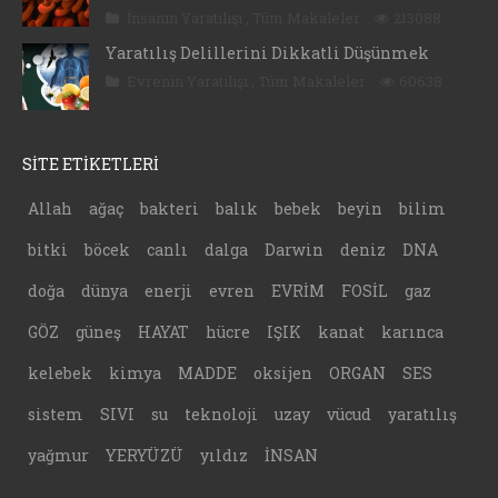
İnsanın Yaratılışı
,
Tüm Makaleler
213088
Yaratılış Delillerini Dikkatli Düşünmek
Evrenin Yaratılışı
,
Tüm Makaleler
60638
SİTE ETİKETLERİ
Allah
ağaç
bakteri
balık
bebek
beyin
bilim
bitki
böcek
canlı
dalga
Darwin
deniz
DNA
doğa
dünya
enerji
evren
EVRİM
FOSİL
gaz
GÖZ
güneş
HAYAT
hücre
IŞIK
kanat
karınca
kelebek
kimya
MADDE
oksijen
ORGAN
SES
sistem
SIVI
su
teknoloji
uzay
vücud
yaratılış
yağmur
YERYÜZÜ
yıldız
İNSAN