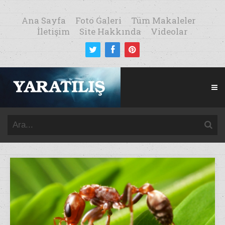
Ana Sayfa
Foto Galeri
Tüm Makaleler
İletişim
Site Hakkında
Videolar