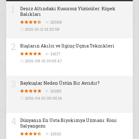
1
Deniz Altındaki Kusursuz Yüzücüler: Köpek
Balıkları
25368
2015-10-11 01:30:58
2
Kuşların Akılcı ve İlginç Uçma Teknikleri
24117
2016-08-01 19:05:47
3
Baykuşlar Neden Üstün Bir Avcıdır?
23285
2016-04-10 00:05:16
4
Dünyanın En Usta Biyokimya Uzmanı: Koni
Salyangozu
22523