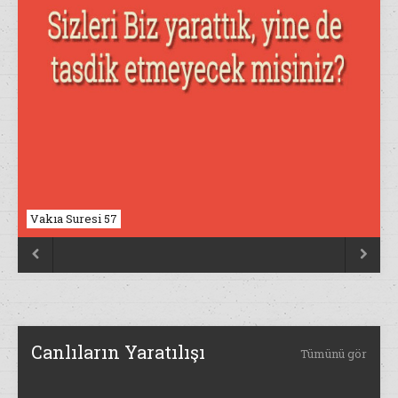
Vakıa Suresi 57
Nahl Suresi 17


Canlıların Yaratılışı
Tümünü gör