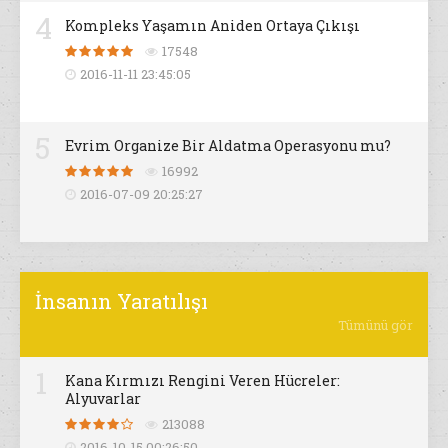
4
Kompleks Yaşamın Aniden Ortaya Çıkışı
17548
2016-11-11 23:45:05
5
Evrim Organize Bir Aldatma Operasyonu mu?
16992
2016-07-09 20:25:27
İnsanın Yaratılışı
Tümünü gör
1
Kana Kırmızı Rengini Veren Hücreler:
Alyuvarlar
213088
2016-10-15 00:26:50