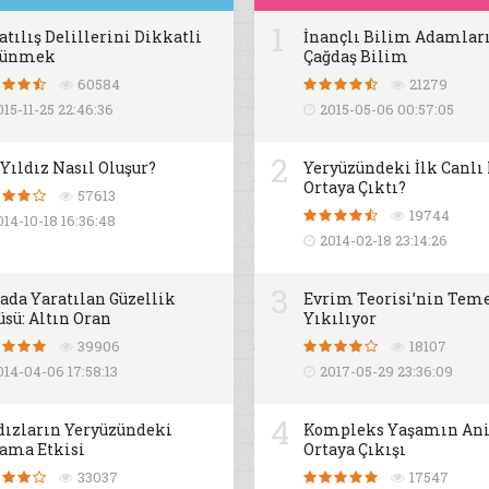
1
atılış Delillerini Dikkatli
İnançlı Bilim Adamları
şünmek
Çağdaş Bilim
60584
21279
015-11-25 22:46:36
2015-05-06 00:57:05
2
 Yıldız Nasıl Oluşur?
Yeryüzündeki İlk Canlı
Ortaya Çıktı?
57613
19744
014-10-18 16:36:48
2014-02-18 23:14:26
3
ada Yaratılan Güzellik
Evrim Teorisi’nin Teme
üsü: Altın Oran
Yıkılıyor
39906
18107
014-04-06 17:58:13
2017-05-29 23:36:09
4
dızların Yeryüzündeki
Kompleks Yaşamın An
ama Etkisi
Ortaya Çıkışı
33037
17547