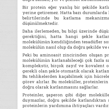
Bir protein eğer yanlış bir şekilde ka
yerine getiremez. Hatta bazı durumlarda h
belirtilerinde bu katlama mekanizm
düşünülmektedir.
Daha ilerlemeden, bu bilgi üzerinde düş
gerektiğini, hatta hangi şekle katla
molekülünün kendiliğinden tesadüfler son
molekülün nasıl olup da doğru şekilde ve
Peki bu aminoasit zincirinden oluşan pr
molekülünün katlanabileceği çok fazla s
komplekstir, birçok zayıf ve kovalent o
gerekli olan şekle otomatik olarak katlan
Bu tehlikelerden kaçabilmek için hücrel
görev alırlar. Bu moleküller, proteinleri
doğru olarak katlanmasını sağlarlar.
Proteinler, şaperon gibi diğer molekül
duymazlar, doğru şekilde katlandıktan 
proteinlerin yardımına ihtiyaçları vardır