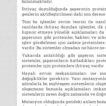
bulunmaktadır.
İhtiyaç duyulduğunda şaperonin proteinle
genlerin aktifleştirilmesi dahi son derec
Tüm bu işlemler evrim teorisi ile nası
canlılarda ihtiyaç duyulan işlemler, ilk
hipnoz etmeye yönelik açıklamaları da 
şaperonin gibi proteinler, bakteri ve a
işlev görebilmesi için sadece proteinler
vardır. Bu sistemler olmadan ne hücre ne 
Yukarıda anlatıldığı gibi şaperon sis
sistemler, şaperonların katladıkları prot
proteinler için proteinlere ihtiyaç vardır.
Hayali evrim mekanizmaları ise mol
değişiklikler gerektirir. Yani mutasyon
adımlarla bu muhteşem sistemlerin oluştu
oluşumunu bununla açıklamaları imkan
sistemlerin zaten doğru zamanda ve doğr
Mutasyon olduğunda gendeki anlam bozul