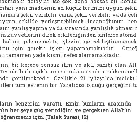
asındaki detaylar ise çok daha hassas bir konud
omları yani maddenin en küçük birimini uygun şeki
amura şekil verebilir, cama şekil verebilir ya da çel
 uygun şekilde yerleştirebilmek insanoğlunun he
ısını yanlış yapma ya da sırasında yanlışlık olması 
kim kuvvetlerini direk etkilediğinden binlerce atom
 haline gelememekte, işlevini gerçekleştirememek
ücut için gerekli işleri yapamamaktadır. Örne
nlı tamamen yada kısmi nefes alamamaktadır.
in, bir kerede sonsuz ilim ve akıl sahibi olan Al
r. Tesadüflerle açıklanması imkansız olan mükemmel
e görülmektedir. Özellikle 21. yüzyılda molekü
lleri tüm evrenin bir Yaratıcısı olduğu gerçeğini 
arın benzerini yarattı. Emir, bunların arasında
’ın her şeye güç yetirdiğini ve gerçekten Allah’ın
 öğrenmeniz için. (Talak Suresi, 12)