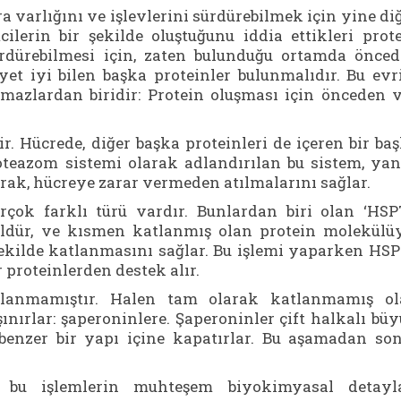
a varlığını ve işlevlerini sürdürebilmek için yine di
ilerin bir şekilde oluştuğunu iddia ettikleri prot
ürdürebilmesi için, zaten bulunduğu ortamda önce
et iyi bilen başka proteinler bulunmalıdır. Bu ev
mazlardan biridir: Protein oluşması için önceden 
. Hücrede, diğer başka proteinleri de içeren bir ba
roteazom sistemi olarak adlandırılan bu sistem, yan
rak, hücreye zarar vermeden atılmalarını sağlar.
rçok farklı türü vardır. Bunlardan biri olan ‘HSP
ldür, ve kısmen katlanmış olan protein molekülü
şekilde katlanmasını sağlar. Bu işlemi yaparken HS
r proteinlerden destek alır.
anmamıştır. Halen tam olarak katlanmamış ol
şınırlar: şaperoninlere. Şaperoninler çift halkalı bü
e benzer bir yapı içine kapatırlar. Bu aşamadan so
 bu işlemlerin muhteşem biyokimyasal detayla