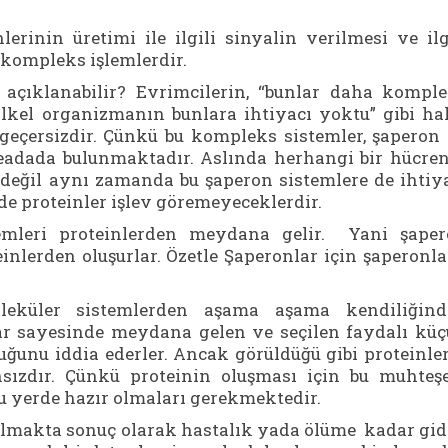
rinin üretimi ile ilgili sinyalin verilmesi ve ilg
e kompleks işlemlerdir.
l açıklanabilir? Evrimcilerin, “bunlar daha kompl
 ilkel organizmanın bunlara ihtiyacı yoktu” gibi ha
geçersizdir. Çünkü bu kompleks sistemler, şaperon
rkeadada bulunmaktadır. Aslında herhangi bir hücre
e değil aynı zamanda bu şaperon sistemlere de ihtiy
de proteinler işlev göremeyeceklerdir.
temleri proteinlerden meydana gelir. Yani şape
einlerden oluşurlar. Özetle Şaperonlar için şaperonla
eküler sistemlerden aşama aşama kendiliğind
lar sayesinde meydana gelen ve seçilen faydalı kü
ğunu iddia ederler. Ancak görüldüğü gibi proteinle
sızdır. Çünkü proteinin oluşması için bu muhte
u yerde hazır olmaları gerekmektedir.
makta sonuç olarak hastalık yada ölüme kadar gi