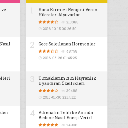
1
 ve
Kana Kırmızı Rengini Veren
Hücreler: Alyuvarlar
213088
2016-10-15 00:26:50
2
 Nasıl
Gece Salgılanan Hormonlar
48758
2016-05-26 01:45:25
3
lleri
Tırnaklarımızın Hayranlık
Uyandıran Özellikleri
39488
2015-01-30 22:14:22
4
iden
Adrenalin Tehlike Anında
Bedene Nasıl Enerji Verir?
24906