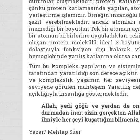
durumlar oluşmaktadır; protein katlanm
çünkü protein katlamasında yapılan, at
yerleştirme işlemidir. Örneğin insanoğlu h
şekil verebilmektedir, ancak atomları
inemediği bir boyuttur. Tek bir atomun aç
bir atomun birbirlerine uyguladıkları çe
oluşan protein molekülü ideal 3 boyutu
dolayısıyla fonksiyon dışı kalarak v
hemoglobinde yanlış katlanma olursa ca
Tüm bu kompleks yapıların ve sistemler
tarafından yaratıldığı son derece açıktı
ve komplekslik yaşamın her seviyesind
seviyede görülen muhteşem Yaratılış deli
açıklığıyla insanlığa göstermektedir.
Allah, yedi göğü ve yerden de onl
durmadan iner; sizin gerçekten Allah
ilmiyle her şeyi kuşattığını bilmeniz,
Yazar/ Mehtap Süer