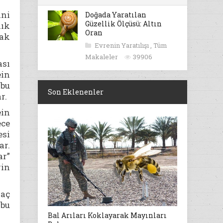
ini
Doğada Yaratılan
Güzellik Ölçüsü: Altın
lık
Oran
ak
Evrenin Yaratılışı
,
Tüm
Makaleler
39906
ası
ein
 bu
Son Eklenenler
r.
ein
ece
esi
ar.
ar”
rin
yaç
 bu
Bal Arıları Koklayarak Mayınları