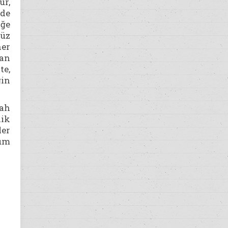
ur,
lde
iğe
nüz
her
dan
te,
ğin
lah
lik
ler
tüm