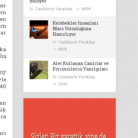
Buluyor
ğer
Canlıların Yaratılışı
4806
ein
den
Kelebekler İnsanları
rim
Mars Yolculuğuna
var
Hazırlıyor
Canlıların Yaratılışı
şka
5835
lış
Alet Kullanan Canlılar ve
Evrimcilerin Yanılgıları
70’
Canlıların Yaratılışı
yle
3900
P40
an
yük
nra
rı