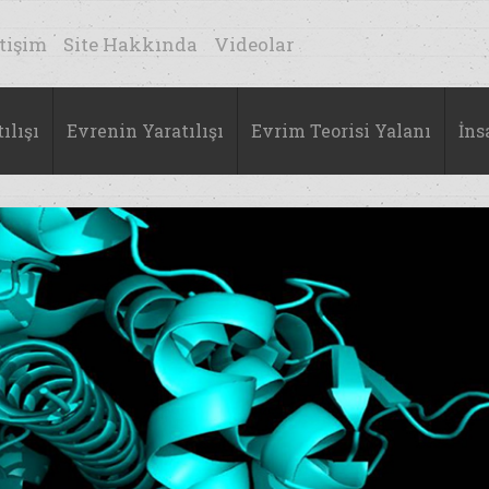
etişim
Site Hakkında
Videolar
ılışı
Evrenin Yaratılışı
Evrim Teorisi Yalanı
İns