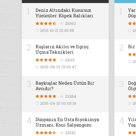
1
1
Deniz Altındaki Kusursuz
Yar
Yüzücüler: Köpek Balıkları
Dü
25363
2015-10-11 01:30:58
2
2
2
Kuşların Akılcı ve İlginç
Bir
Uçma Teknikleri
24115
2
2016-08-01 19:05:47
3
3
Baykuşlar Neden Üstün Bir
Doğ
Avcıdır?
Ölç
23284
2016-04-10 00:05:16
2
4
4
Dünyanın En Usta Biyokimya
Yıl
Uzmanı: Koni Salyangozu
Yaş
22523