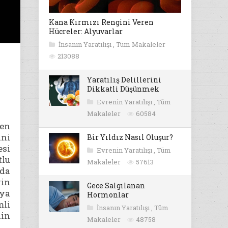
Kana Kırmızı Rengini Veren
Hücreler: Alyuvarlar
İnsanın Yaratılışı
,
Tüm Makaleler
213088
Yaratılış Delillerini
Dikkatli Düşünmek
Evrenin Yaratılışı
,
Tüm
Makaleler
60584
den
ni
Bir Yıldız Nasıl Oluşur?
si
Evrenin Yaratılışı
,
Tüm
tlu
Makaleler
57613
 da
rin
Gece Salgılanan
aya
Hormonlar
mli
İnsanın Yaratılışı
,
Tüm
nin
Makaleler
48758