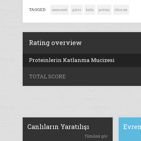
TAGGED
aminoasit
görev
katla
protein
ribozom
Rating overview
Proteinlerin Katlanma Mucizesi
TOTAL SCORE
Canlıların Yaratılışı
Evren
Tümünü gör