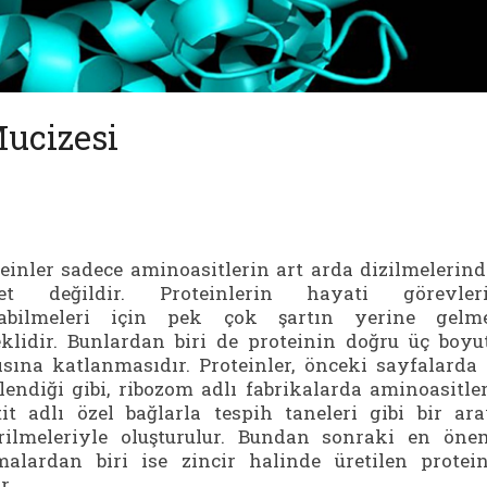
Mucizesi
einler sadece aminoasitlerin art arda dizilmelerin
ret değildir. Proteinlerin hayati görevleri
abilmeleri için pek çok şartın yerine gelme
klidir.
Bunlardan biri de proteinin doğru üç boyu
sına katlanmasıdır. Proteinler, önceki sayfalarda
lendiği gibi, ribozom adlı fabrikalarda aminoasitle
it adlı özel bağlarla tespih taneleri gibi bir ar
irilmeleriyle oluşturulur. Bundan sonraki en öne
malardan biri ise zincir halinde üretilen protei
r.