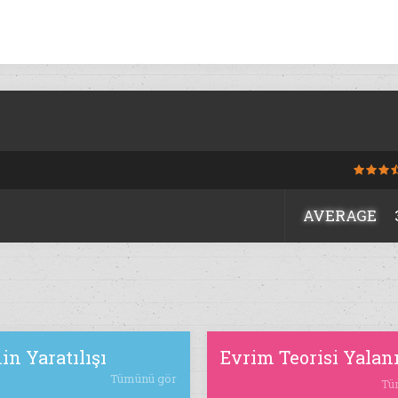
AVERAGE
in Yaratılışı
Evrim Teorisi Yalan
Tümünü gör
Tü