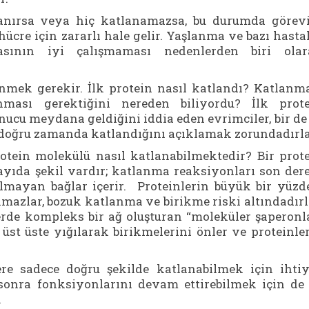
tlanırsa veya hiç katlanamazsa, bu durumda görev
ücre için zararlı hale gelir. Yaşlanma ve bazı hasta
asının iyi çalışmaması nedenlerden biri olar
ünmek gerekir. İlk protein nasıl katlandı? Katlanm
nması gerektiğini nereden biliyordu? İlk prot
ucu meydana geldiğini iddia eden evrimciler, bir de
 doğru zamanda katlandığını açıklamak zorundadırla
otein molekülü nasıl katlanabilmektedir? Bir prot
ayıda şekil vardır; katlanma reaksiyonları son der
lmayan bağlar içerir. Proteinlerin büyük bir yüzd
mazlar, bozuk katlanma ve birikme riski altındadırl
erde kompleks bir ağ oluşturan “moleküler şaperonl
n üst üste yığılarak birikmelerini önler ve proteinle
lere sadece doğru şekilde katlanabilmek için ihti
sonra fonksiyonlarını devam ettirebilmek için de
.