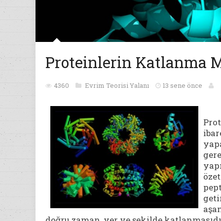
Proteinlerin Katlanma 
4360
Evrim Teorisi Yalanı
13 sene önce
Prot
iba
yap
gere
yapı
özet
pept
get
aşa
doğru zaman, yer ve şekilde katlanmasıdı