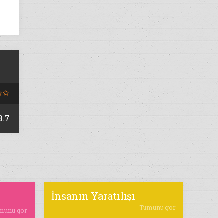
3.7
ı
İnsanın Yaratılışı
Tümünü gör
münü gör