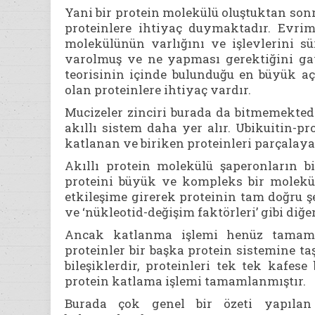
Yani bir protein molekülü oluştuktan sonr
proteinlere ihtiyaç duymaktadır. Evrimc
molekülünün varlığını ve işlevlerini s
varolmuş ve ne yapması gerektiğini gay
teorisinin içinde bulunduğu en büyük aç
olan proteinlere ihtiyaç vardır.
Mucizeler zinciri burada da bitmemektedir
akıllı sistem daha yer alır. Ubikuitin-p
katlanan ve biriken proteinleri parçalaya
Akıllı protein molekülü şaperonların bi
proteini büyük ve kompleks bir molekü
etkileşime girerek proteinin tam doğru 
ve ‘nükleotid-değişim faktörleri’ gibi diğe
Ancak katlanma işlemi henüz tamaml
proteinler bir başka protein sistemine ta
bileşiklerdir, proteinleri tek tek kafes
protein katlama işlemi tamamlanmıştır.
Burada çok genel bir özeti yapılan