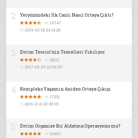
2
Yeryüzündeki İlk Canlı Nasıl Ortaya Çıktı?
19747
2014-02-18 23:14:26
3
Evrim Teorisi’nin Temelleri Yıkılıyor
18112
2017-05-29 23:36:09
4
Kompleks Yaşamın Aniden Ortaya Çıkışı
17551
2016-11-11 23:45:05
5
Evrim Organize Bir Aldatma Operasyonu mu?
16997