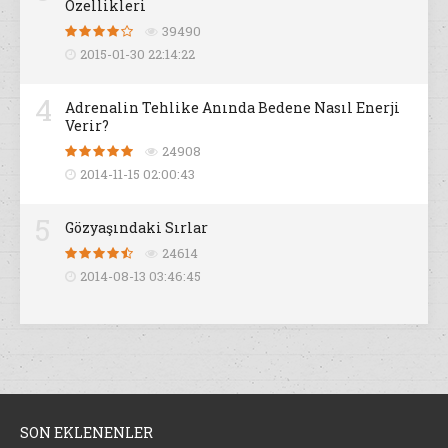
Özellikleri
39490
2015-01-30 22:14:22
4
Adrenalin Tehlike Anında Bedene Nasıl Enerji
Verir?
24908
2014-11-15 02:00:43
5
Gözyaşındaki Sırlar
24614
2014-08-13 03:46:45
SON EKLENENLER