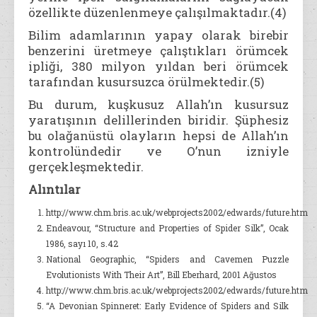
özellikte düzenlenmeye çalışılmaktadır.(4)
Bilim adamlarının yapay olarak birebir
benzerini üretmeye çalıştıkları örümcek
ipliği, 380 milyon yıldan beri örümcek
tarafından kusursuzca örülmektedir.(5)
Bu durum, kuşkusuz Allah’ın kusursuz
yaratışının delillerinden biridir. Şüphesiz
bu olağanüstü olayların hepsi de Allah’ın
kontrolündedir ve O’nun izniyle
gerçekleşmektedir.
Alıntılar
http://www.chm.bris.ac.uk/webprojects2002/edwards/future.htm
Endeavour, “Structure and Properties of Spider Silk”, Ocak
1986, sayı 10, s.42
National Geographic, “Spiders and Cavemen Puzzle
Evolutionists With Their Art”, Bill Eberhard, 2001 Ağustos
http://www.chm.bris.ac.uk/webprojects2002/edwards/future.htm
“A Devonian Spinneret: Early Evidence of Spiders and Silk