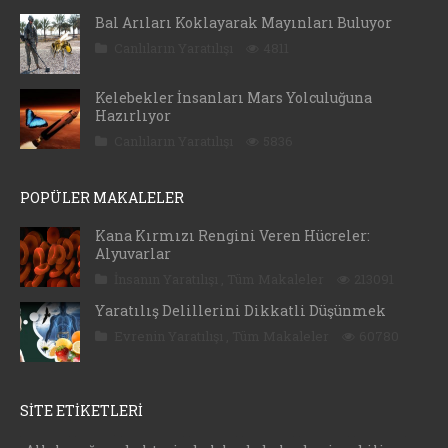
Bal Arıları Koklayarak Mayınları Buluyor
Canlıların Yaratılışı
4811
Kelebekler İnsanları Mars Yolculuğuna
Hazırlıyor
Canlıların Yaratılışı
5836
POPÜLER MAKALELER
Kana Kırmızı Rengini Veren Hücreler:
Alyuvarlar
İnsanın Yaratılışı
,
Tüm Makaleler
213091
Yaratılış Delillerini Dikkatli Düşünmek
Evrenin Yaratılışı
,
Tüm Makaleler
60780
SİTE ETİKETLERİ