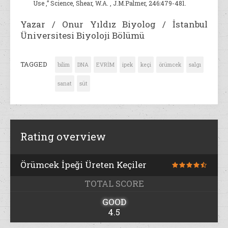
Use ,” Science, Shear, W.A. , J.M.Palmer, 246:479-481.
Yazar / Onur Yıldız Biyolog / İstanbul
Üniversitesi Biyoloji Bölümü
TAGGED
bilim
DNA
EVRİM
ipek
keçi
örümcek
salgı
sanat
süt
Rating overview
Örümcek İpeği Üreten Keçiler
TOTAL SCORE
GOOD
4.5