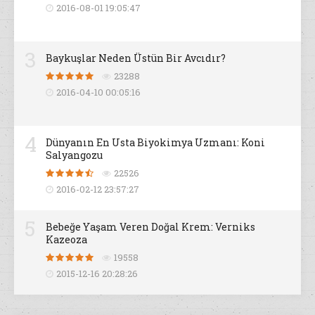
2016-08-01 19:05:47
3
Baykuşlar Neden Üstün Bir Avcıdır?
23288
2016-04-10 00:05:16
4
Dünyanın En Usta Biyokimya Uzmanı: Koni
Salyangozu
22526
2016-02-12 23:57:27
5
Bebeğe Yaşam Veren Doğal Krem: Verniks
Kazeoza
19558
2015-12-16 20:28:26