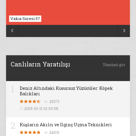
Nahl Suresi 17


Canlıların Yaratılışı
Tümünü gör
1
Deniz Altındaki Kusursuz Yüzücüler: Köpek
Balıkları
25371
2015-10-11 01:30:58
2
Kuşların Akılcı ve İlginç Uçma Teknikleri
24119