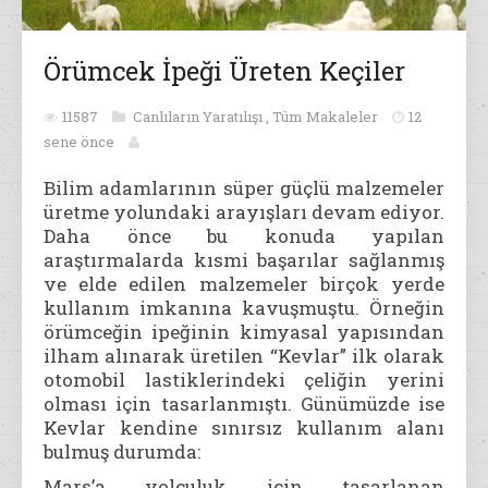
Örümcek İpeği Üreten Keçiler
11587
Canlıların Yaratılışı
,
Tüm Makaleler
12
sene önce
Bilim adamlarının süper güçlü malzemeler
üretme yolundaki arayışları devam ediyor.
Daha önce bu konuda yapılan
araştırmalarda kısmi başarılar sağlanmış
ve elde edilen malzemeler birçok yerde
kullanım imkanına
kavuşmuştu. Örneğin
örümceğin ipeğinin kimyasal yapısından
ilham alınarak üretilen “Kevlar” ilk olarak
otomobil lastiklerindeki çeliğin yerini
olması için tasarlanmıştı. Günümüzde ise
Kevlar kendine sınırsız kullanım alanı
bulmuş durumda:
Mars’a yolculuk için tasarlanan