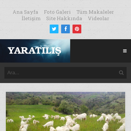
Ana Sayfa
Foto Galeri
Tüm Makaleler
İletişim
Site Hakkında
Videolar