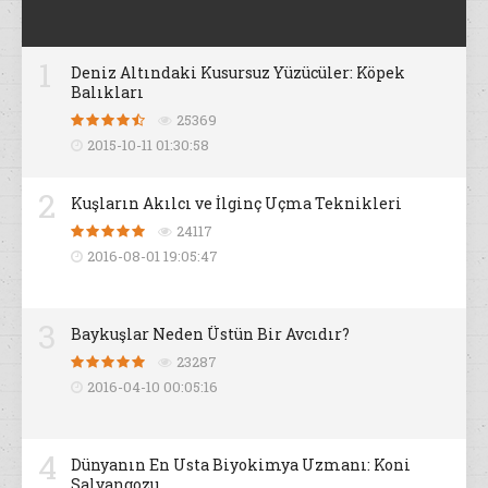
1
Deniz Altındaki Kusursuz Yüzücüler: Köpek
Balıkları
25369
2015-10-11 01:30:58
2
Kuşların Akılcı ve İlginç Uçma Teknikleri
24117
2016-08-01 19:05:47
3
Baykuşlar Neden Üstün Bir Avcıdır?
23287
2016-04-10 00:05:16
4
Dünyanın En Usta Biyokimya Uzmanı: Koni
Salyangozu