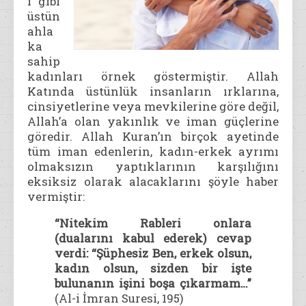
ı gibi
üstün
ahla
ka
sahip
kadınları örnek göstermiştir. Allah
Katında üstünlük insanların ırklarına,
cinsiyetlerine veya mevkilerine göre değil,
Allah’a olan yakınlık ve iman güçlerine
göredir. Allah Kuran’ın birçok ayetinde
tüm iman edenlerin, kadın-erkek ayrımı
olmaksızın yaptıklarının karşılığını
eksiksiz olarak alacaklarını şöyle haber
vermiştir:
“Nitekim Rableri onlara
(dualarını kabul ederek) cevap
verdi: “Şüphesiz Ben, erkek olsun,
kadın olsun, sizden bir işte
bulunanın işini boşa çıkarmam…”
(Al-i İmran Suresi, 195)