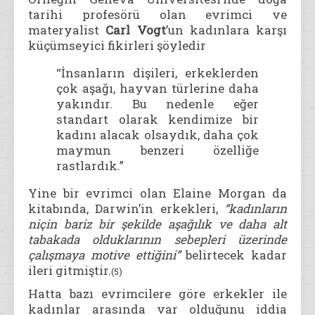
tarihi profesörü olan evrimci ve
materyalist
Carl Vogt
’un kadınlara karşı
küçümseyici fikirleri şöyledir
“İnsanların dişileri, erkeklerden
çok aşağı, hayvan türlerine daha
yakındır. Bu nedenle eğer
standart olarak kendimize bir
kadını alacak olsaydık, daha çok
maymun benzeri özelliğe
rastlardık.”
Yine bir evrimci olan Elaine Morgan da
kitabında, Darwin’in erkekleri,
“kadınların
niçin bariz bir şekilde aşağılık ve daha alt
tabakada olduklarının sebepleri üzerinde
çalışmaya motive ettiğini”
belirtecek kadar
ileri gitmiştir.
(5)
Hatta bazı evrimcilere göre erkekler ile
kadınlar arasında var olduğunu iddia