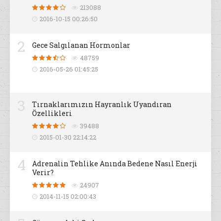
213088
2016-10-15 00:26:50
2
Gece Salgılanan Hormonlar
48759
2016-05-26 01:45:25
3
Tırnaklarımızın Hayranlık Uyandıran
Özellikleri
39488
2015-01-30 22:14:22
4
Adrenalin Tehlike Anında Bedene Nasıl Enerji
Verir?
24907
2014-11-15 02:00:43