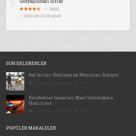
5
Gözyaşındaki Sırlar
24611
2014-08-13 03:46:45
SON EKLENENLER
Bal Arıları Koklayarak Mayınları Buluyor
Canlıların Yaratılışı
4806
Kelebekler İnsanları Mars Yolculuğuna
Hazırlıyor
Canlıların Yaratılışı
5835
POPÜLER MAKALELER