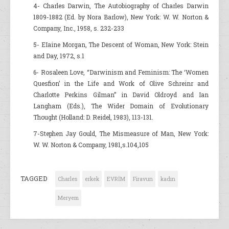
4- Charles Darwin, The Autobiography of Charles Darwin
1809-1882 (Ed. by Nora Barlow), New York: W. W. Norton &
Company, Inc., 1958, s. 232-233
5- EIaine Morgan, The Descent of Woman, New York: Stein
and Day, 1972, s.1
6- Rosaleen Love, “Darwinism and Feminism: The ‘Women
Quesfion’ in the Life and Work of Olive Schreinr and
Charlotte Perkins Gilman” in David Oldroyd and Ian
Langham (Eds.), The Wider Domain of Evolutionary
Thought (Holland: D. Reidel, 1983), 113-131.
7-Stephen Jay Gould, The Mismeasure of Man, New York:
W. W. Norton & Company, 1981,s.104,105
TAGGED
Charles
erkek
EVRİM
Firavun
kadın
Meryem