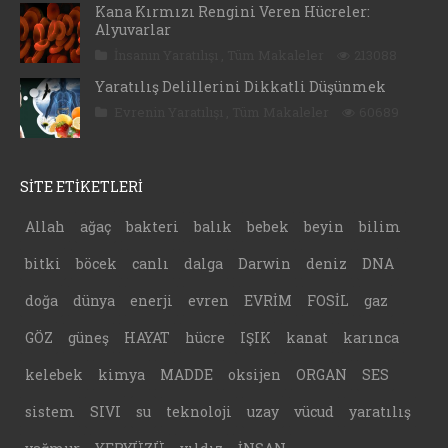
Kana Kırmızı Rengini Veren Hücreler:
Alyuvarlar
İnsanın Yaratılışı
,
Tüm Makaleler
213088
Yaratılış Delillerini Dikkatli Düşünmek
Evrenin Yaratılışı
,
Tüm Makaleler
60689
SİTE ETİKETLERİ
Allah
ağaç
bakteri
balık
bebek
beyin
bilim
bitki
böcek
canlı
dalga
Darwin
deniz
DNA
doğa
dünya
enerji
evren
EVRİM
FOSİL
gaz
GÖZ
güneş
HAYAT
hücre
IŞIK
kanat
karınca
kelebek
kimya
MADDE
oksijen
ORGAN
SES
sistem
SIVI
su
teknoloji
uzay
vücud
yaratılış