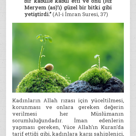
bir kabulle kabul etti ve onu (Hz
Meryem (as)’ı) güzel bir bitki gibi
yetiştirdi.”
(Al-i İmran Suresi, 37)
Kadınların Allah rızası için yüceltilmesi,
korunması ve onlara gereken değerin
verilmesi her Müslümanın
sorumluluğundadır. İman edenlerin
yapması gereken, Yüce Allah’ın Kuran’da
tarif ettiği gibi, kadınlara karşı sahiplenici,