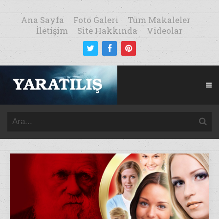
Ana Sayfa
Foto Galeri
Tüm Makaleler
İletişim
Site Hakkında
Videolar