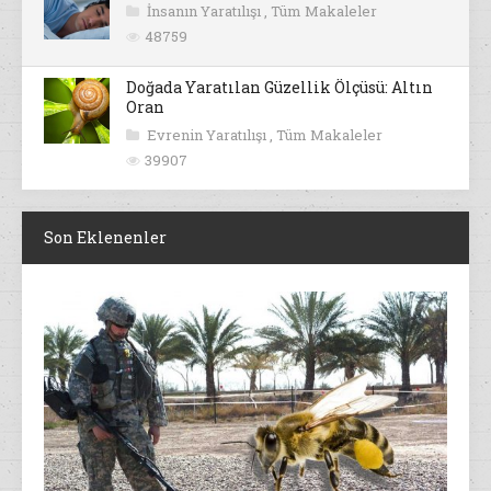
İnsanın Yaratılışı
,
Tüm Makaleler
48759
Doğada Yaratılan Güzellik Ölçüsü: Altın
Oran
Evrenin Yaratılışı
,
Tüm Makaleler
39907
Son Eklenenler