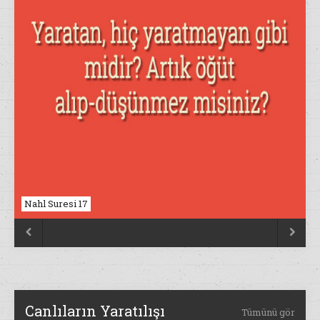
Nahl Suresi 17


Canlıların Yaratılışı
Tümünü gör