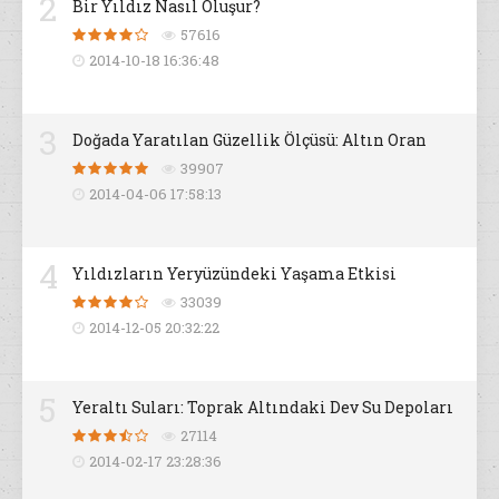
2
Bir Yıldız Nasıl Oluşur?
57616
2014-10-18 16:36:48
3
Doğada Yaratılan Güzellik Ölçüsü: Altın Oran
39907
2014-04-06 17:58:13
4
Yıldızların Yeryüzündeki Yaşama Etkisi
33039
2014-12-05 20:32:22
5
Yeraltı Suları: Toprak Altındaki Dev Su Depoları
27114
2014-02-17 23:28:36