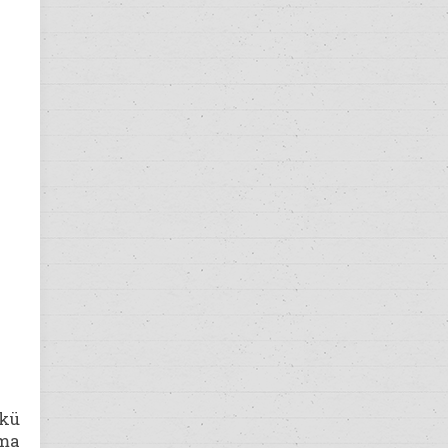
nkü
nma