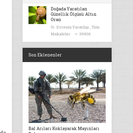
Doğada Yaratılan
Güzellik Ölçüsü: Altın
Oran
Evrenin Yaratılışı
,
Tüm
Makaleler
39906
Son Eklenenler
Bal Arıları Koklayarak Mayınları
 de