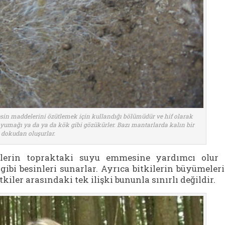
sin maddelerini özütlemek için kullandığı bölümüdür ve hif olarak
ip yumağı ya da ya da kök gibi gözükürler. Bazı mantarlarda kalın bir
dokudan oluşurlar.
ilerin topraktaki suyu emmesine yardımcı olur
gibi besinleri sunarlar. Ayrıca bitkilerin büyümeler
iler arasındaki tek ilişki bununla sınırlı değildir.