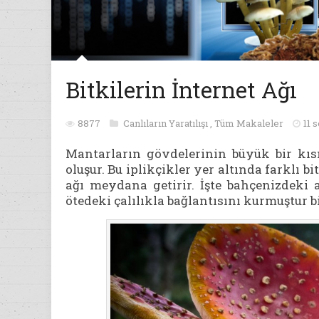
Bitkilerin İnternet Ağı
8877
Canlıların Yaratılışı
,
Tüm Makaleler
11 
Mantarların gövdelerinin büyük bir kıs
oluşur. Bu iplikçikler yer altında farklı bi
ağı
meydana getirir. İşte bahçenizdeki 
ötedeki çalılıkla bağlantısını kurmuştur bi