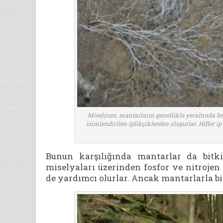
Miselyum, mantarların genellikle yeraltında be
isimlendirilen iplikçiklerden oluşurlar. Hifler 
Bunun karşılığında mantarlar da bitk
miselyaları üzerinden fosfor ve nitrojen 
de yardımcı olurlar. Ancak mantarlarla bitk