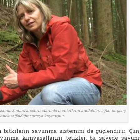
Suzanne Simard araştırmalarında mantarların kurdukları ağlar ile genç
destek sağladığını ortaya koymuştur
n bitkilerin savunma sistemini de güçlendirir. Çü
avunma kimyasallarını tetikler, bu sayede savu