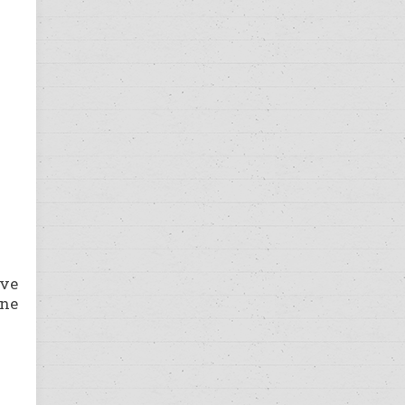
 ve
ine