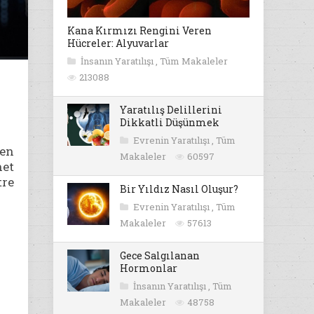
Kana Kırmızı Rengini Veren
Hücreler: Alyuvarlar
İnsanın Yaratılışı
,
Tüm Makaleler
213088
Yaratılış Delillerini
Dikkatli Düşünmek
Evrenin Yaratılışı
,
Tüm
den
Makaleler
60597
net
tre
Bir Yıldız Nasıl Oluşur?
Evrenin Yaratılışı
,
Tüm
Makaleler
57613
Gece Salgılanan
Hormonlar
İnsanın Yaratılışı
,
Tüm
Makaleler
48758