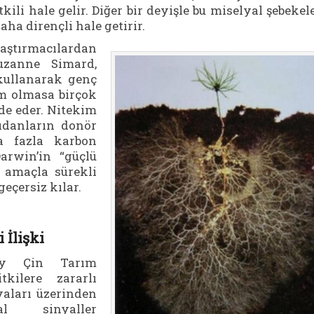
kili hale gelir. Diğer bir deyişle bu miselyal şebekel
aha dirençli hale getirir.
aştırmacılardan
uzanne Simard,
kullanarak genç
m olmasa birçok
de eder. Nitekim
fidanların donör
a fazla karbon
arwin’in “güçlü
u amaçla sürekli
geçersiz kılar.
 İlişki
ney Çin Tarım
kilere zararlı
yaları üzerinden
l sinyaller