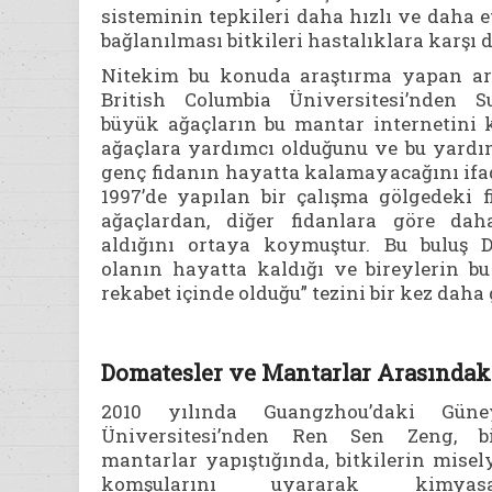
sisteminin tepkileri daha hızlı ve daha et
bağlanılması bitkileri hastalıklara karşı d
Nitekim bu konuda araştırma yapan ar
British Columbia Üniversitesi’nden S
büyük ağaçların bu mantar internetini 
ağaçlara yardımcı olduğunu ve bu yardı
genç fidanın hayatta kalamayacağını ifa
1997’de yapılan bir çalışma gölgedeki 
ağaçlardan, diğer fidanlara göre dah
aldığını ortaya koymuştur. Bu buluş D
olanın hayatta kaldığı ve bireylerin b
rekabet içinde olduğu” tezini bir kez daha 
Domatesler ve Mantarlar Arasındaki
2010 yılında Guangzhou’daki Gü
Üniversitesi’nden Ren Sen Zeng, bit
mantarlar yapıştığında, bitkilerin misel
komşularını uyararak kimyasa