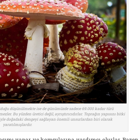
lduğu düşünülmekte ise de günümüzde sadece 69.000 kadar türü
zler. Bu yüzden üretici değil, ayrıştırıcıdırlar. Toprağın yapısını bitki
niyle doğadaki dengeyi sağlayan önemli unsurlardan biri olarak
yaratılmışlardır.
ylaşımı yapar ve komşularına yardımcı olurlar. Bazen