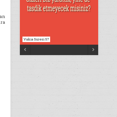
man
ara
Nahl Suresi 17

