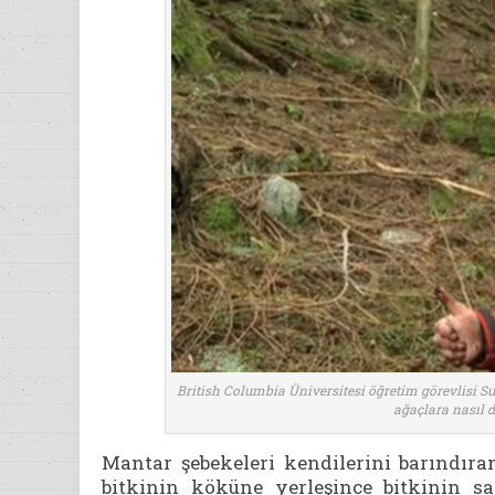
British Columbia Üniversitesi öğretim görevlisi 
ağaçlara nasıl 
Mantar şebekeleri kendilerini barındıra
bitkinin köküne yerleşince bitkinin s