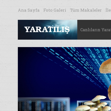
Ana Sayfa
Foto Galeri
Tüm Makaleler
İl
Canlıların Yarat