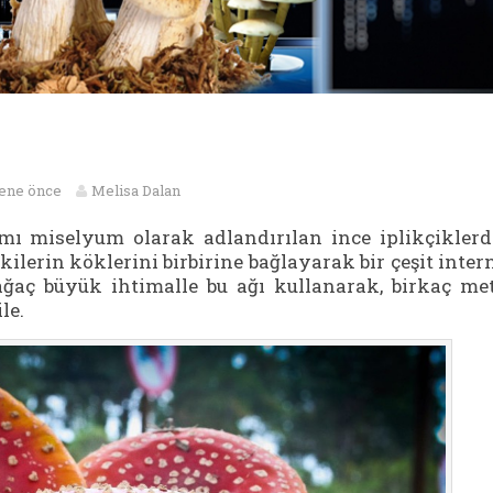
sene önce
Melisa Dalan
mı miselyum olarak adlandırılan ince iplikçikler
tkilerin köklerini birbirine bağlayarak bir çeşit inter
ağaç büyük ihtimalle bu ağı kullanarak, birkaç me
le.