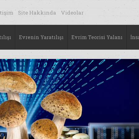
etişim
Site Hakkında
Videolar
ılışı
Evrenin Yaratılışı
Evrim Teorisi Yalanı
İns