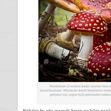
Yeryüzünde 1,5 milyon kadar mantar türü o
tanımlanmıştır. Mantarlar kendi besinlerini üreteme
gelişimi için uygun hale getirmeleri nede
Bitkiler bu ağa girerek besin ve bilgi pa