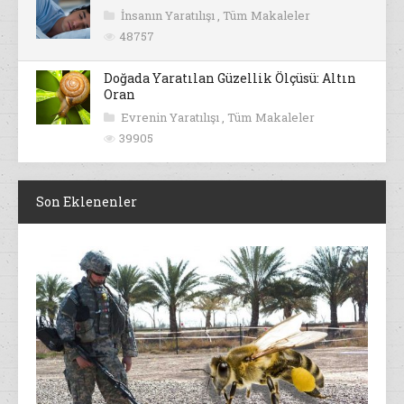
İnsanın Yaratılışı
,
Tüm Makaleler
48757
Doğada Yaratılan Güzellik Ölçüsü: Altın
Oran
Evrenin Yaratılışı
,
Tüm Makaleler
39905
Son Eklenenler