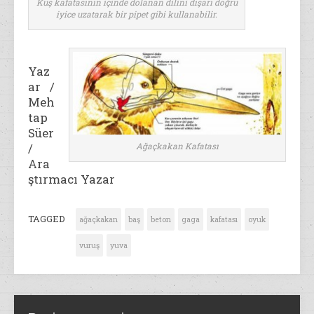
Kuş kafatasının içinde dolanan dilini dışarı doğru
iyice uzatarak bir pipet gibi kullanabilir.
Yaz
ar /
Meh
tap
Süer
/
Ağaçkakan Kafatası
Ara
ştırmacı Yazar
TAGGED
ağaçkakan
baş
beton
gaga
kafatası
oyuk
vuruş
yuva