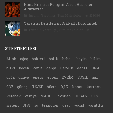
Kana Kırmızı Rengini Veren Hücreler:
Alyuvarlar
İnsanın Yaratılışı
,
Tüm Makaleler
213086
Yaratılış Delillerini Dikkatli Düşünmek
Evrenin Yaratılışı
,
Tüm Makaleler
60566
SİTE ETİKETLERİ
Allah
ağaç
bakteri
balık
bebek
beyin
bilim
bitki
böcek
canlı
dalga
Darwin
deniz
DNA
doğa
dünya
enerji
evren
EVRİM
FOSİL
gaz
GÖZ
güneş
HAYAT
hücre
IŞIK
kanat
karınca
kelebek
kimya
MADDE
oksijen
ORGAN
SES
sistem
SIVI
su
teknoloji
uzay
vücud
yaratılış