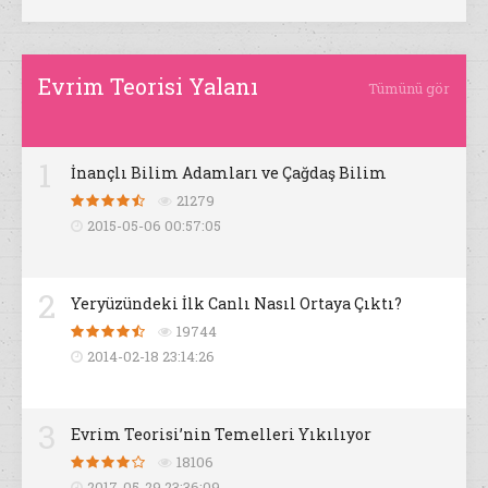
Evrim Teorisi Yalanı
Tümünü gör
1
İnançlı Bilim Adamları ve Çağdaş Bilim
21279
2015-05-06 00:57:05
2
Yeryüzündeki İlk Canlı Nasıl Ortaya Çıktı?
19744
2014-02-18 23:14:26
3
Evrim Teorisi’nin Temelleri Yıkılıyor
18106
2017-05-29 23:36:09