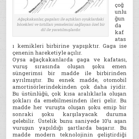
çoğ
unlu
ğun
Ağaçkakanlar, gagaları ile açtıkları oyuklardaki
da
böcekleri ve tırtılları yemelerini sağlayan özel bir
dil ile yaratılmışlardır.
kaf
atas
ı kemikleri birbirine yapışıktır. Gaga ise
çenenin hareketiyle açılır.
Oysa ağaçkakanlarda gaga ve kafatası,
vuruş sırasında oluşan şoku emen
süngerimsi bir madde ile birbirinden
ayrılmıştır. Bu esnek madde, otomobil
amortisörlerindekinden çok daha iyidir.
Bu üstünlüğü, çok kısa aralıklarla oluşan
şokları da emebilmesinden ileri gelir. Bu
madde her vuruşta oluşan şoku emip bir
sonraki şoku karşılayacak duruma
gelebilir. Üstelik bunu saniyede 10’u aşan
vuruşun yapıldığı şartlarda başarır. Bu
madde modern teknolojinin geliştirdiği