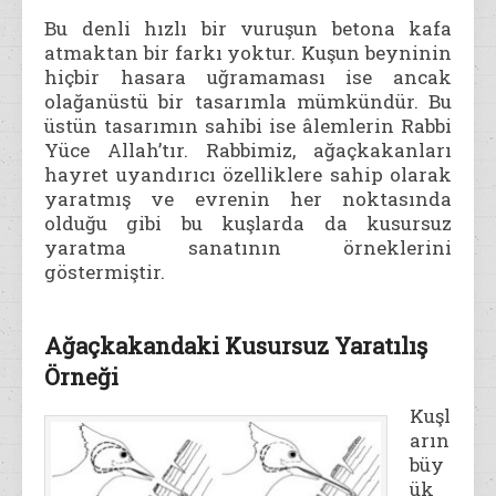
Bu denli hızlı bir vuruşun betona kafa
atmaktan bir farkı yoktur. Kuşun beyninin
hiçbir hasara uğramaması ise ancak
olağanüstü bir tasarımla mümkündür. Bu
üstün tasarımın sahibi ise âlemlerin Rabbi
Yüce Allah’tır. Rabbimiz, ağaçkakanları
hayret uyandırıcı özelliklere sahip olarak
yaratmış ve evrenin her noktasında
olduğu gibi bu kuşlarda da kusursuz
yaratma sanatının örneklerini
göstermiştir.
Ağaçkakandaki Kusursuz Yaratılış
Örneği
Kuşl
arın
büy
ük