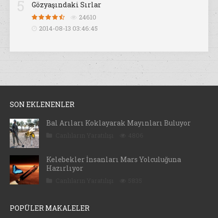
5
Gözyaşındaki Sırlar
24610
2014-08-13 03:46:45
SON EKLENENLER
Bal Arıları Koklayarak Mayınları Buluyor
Canlıların Yaratılışı
4806
Kelebekler İnsanları Mars Yolculuğuna
Hazırlıyor
Canlıların Yaratılışı
5835
POPÜLER MAKALELER