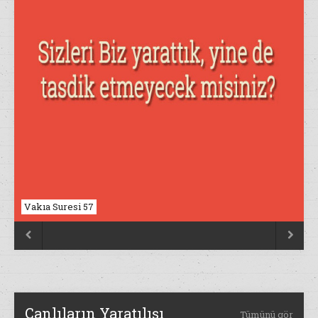
Nahl Suresi 17


Canlıların Yaratılışı
Tümünü gör