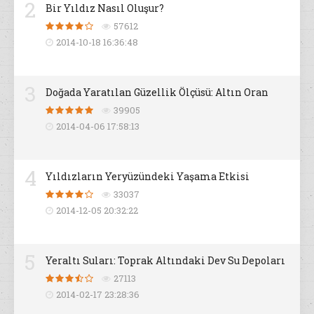
2
Bir Yıldız Nasıl Oluşur?
57612
2014-10-18 16:36:48
3
Doğada Yaratılan Güzellik Ölçüsü: Altın Oran
39905
2014-04-06 17:58:13
4
Yıldızların Yeryüzündeki Yaşama Etkisi
33037
2014-12-05 20:32:22
5
Yeraltı Suları: Toprak Altındaki Dev Su Depoları
27113
2014-02-17 23:28:36