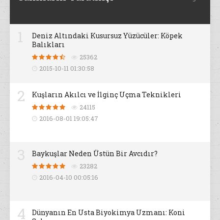
1
Deniz Altındaki Kusursuz Yüzücüler: Köpek
Balıkları
25362
2015-10-11 01:30:58
2
Kuşların Akılcı ve İlginç Uçma Teknikleri
24115
2016-08-01 19:05:47
3
Baykuşlar Neden Üstün Bir Avcıdır?
23282
2016-04-10 00:05:16
4
Dünyanın En Usta Biyokimya Uzmanı: Koni