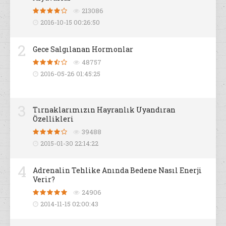
213086
2016-10-15 00:26:50
2
Gece Salgılanan Hormonlar
48757
2016-05-26 01:45:25
3
Tırnaklarımızın Hayranlık Uyandıran
Özellikleri
39488
2015-01-30 22:14:22
4
Adrenalin Tehlike Anında Bedene Nasıl Enerji
Verir?
24906
2014-11-15 02:00:43