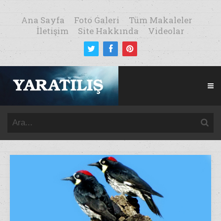
Ana Sayfa
Foto Galeri
Tüm Makaleler
İletişim
Site Hakkında
Videolar